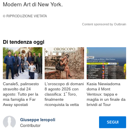
Modern Art di New York.
© RIPRODUZIONE VIETATA
Content sponsored by Outbrain
Di tendenza oggi
Canale5, palinsesto
L'oroscopo di domani
Kasia Niewiadoma
stravolto dal 24
8 agosto 2026 con
doma il Mont
agosto: Tutto per la
classifica: 1ﾟToro,
Ventoux: tappa e
mia famiglia e Far
finalmente
maglia in un finale da
Away spostati
riconquista la vetta
brividi al Tour
Giuseppe Ieropoli
SEGUI
Contributor