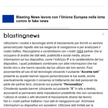
Blasting News lavora con l’Unione Europea nella lotta
contro le fake news
ABOUT
LINEA EDITORIALE
Utilizziamo i cookie e tecnologie simili di tracciamento per fornirti un servizio
Questa sezione offre informazioni trasparenti su Blasting
personalizzato rispetto alle tue esigenze di navigazione e per analizzare il
nostro traffico. Raccogliamo e condividiamo con i nostri
1624
partner che si
News, sui nostri processi editoriali e su come ci impegniamo a
occupano di analisi dei dati web, pubblicità e social media, alcune
creare news di qualità. Inoltre, afferma la nostra aderenza a
informazioni sul tuo dispositivo, come l’indirizzo IP e le caratteristiche del tuo
‘Trust Project - News with Integrity’
Blasting News non è
dispositivo, i quali potrebbero combinarle con altre informazioni che hai
ancora membro del programma, ma ha richiesto di farne
fornito loro o che hanno raccolto dal tuo utilizzo dei loro servizi. Puoi
parte; Trust Project non ha ancora effettuato una verifica di
acconsentire all’uso di tali tecnologie cliccando il pulsante
“Accetta tutti”
conformità agli standard.
presente su questo banner oppure personalizzare le tue scelte, anche
eventualmente negando il consenso al trattamento dei dati personali da
parte dei partner terzi, cliccando sul pulsante
“Personalizza”
.
Su di noi
Chiudendo questo banner (cliccando sul pulsante
“X”
in alto a destra),
acconsenti al permanere delle impostazioni predefinite che non consentono
Team editoriale
l’utilizzo di cookie o altri strumenti di tracciamento diversi dai tecnici.
Noi e i nostri partner trattiamo i tuoi dati di navigazione per: Archiviare
Corporate
informazioni su dispositivo e/o accedervi. Utilizzare dati limitati per la