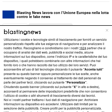
Blasting News lavora con l’Unione Europea nella lotta
contro le fake news
ABOUT
LINEA EDITORIALE
Utilizziamo i cookie e tecnologie simili di tracciamento per fornirti un servizio
Questa sezione offre informazioni trasparenti su Blasting
personalizzato rispetto alle tue esigenze di navigazione e per analizzare il
nostro traffico. Raccogliamo e condividiamo con i nostri
1624
partner che si
News, sui nostri processi editoriali e su come ci impegniamo a
occupano di analisi dei dati web, pubblicità e social media, alcune
creare news di qualità. Inoltre, afferma la nostra aderenza a
informazioni sul tuo dispositivo, come l’indirizzo IP e le caratteristiche del tuo
‘Trust Project - News with Integrity’
Blasting News non è
dispositivo, i quali potrebbero combinarle con altre informazioni che hai
ancora membro del programma, ma ha richiesto di farne
fornito loro o che hanno raccolto dal tuo utilizzo dei loro servizi. Puoi
parte; Trust Project non ha ancora effettuato una verifica di
acconsentire all’uso di tali tecnologie cliccando il pulsante
“Accetta tutti”
conformità agli standard.
presente su questo banner oppure personalizzare le tue scelte, anche
eventualmente negando il consenso al trattamento dei dati personali da
parte dei partner terzi, cliccando sul pulsante
“Personalizza”
.
Su di noi
Chiudendo questo banner (cliccando sul pulsante
“X”
in alto a destra),
acconsenti al permanere delle impostazioni predefinite che non consentono
Team editoriale
l’utilizzo di cookie o altri strumenti di tracciamento diversi dai tecnici.
Noi e i nostri partner trattiamo i tuoi dati di navigazione per: Archiviare
Corporate
informazioni su dispositivo e/o accedervi. Utilizzare dati limitati per la
selezione della pubblicità. Creare profili per la pubblicità personalizzata.
Redazione