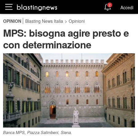
2
Accedi
OPINION
Blasting News Italia
>
Opinioni
MPS: bisogna agire presto e
con determinazione
Banca MPS, Piazza Salimbeni, Siena.