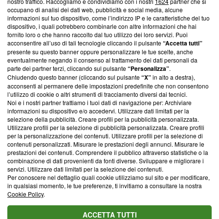
nostro traffico. Raccogliamo e condividiamo con i nostri
1624
partner che si
News, sui nostri processi editoriali e su come ci impegniamo a
occupano di analisi dei dati web, pubblicità e social media, alcune
creare news di qualità. Inoltre, afferma la nostra aderenza a
informazioni sul tuo dispositivo, come l’indirizzo IP e le caratteristiche del tuo
‘Trust Project - News with Integrity’
Blasting News non è
dispositivo, i quali potrebbero combinarle con altre informazioni che hai
ancora membro del programma, ma ha richiesto di farne
fornito loro o che hanno raccolto dal tuo utilizzo dei loro servizi. Puoi
parte; Trust Project non ha ancora effettuato una verifica di
acconsentire all’uso di tali tecnologie cliccando il pulsante
“Accetta tutti”
conformità agli standard.
presente su questo banner oppure personalizzare le tue scelte, anche
eventualmente negando il consenso al trattamento dei dati personali da
parte dei partner terzi, cliccando sul pulsante
“Personalizza”
.
Su di noi
Chiudendo questo banner (cliccando sul pulsante
“X”
in alto a destra),
acconsenti al permanere delle impostazioni predefinite che non consentono
Team editoriale
l’utilizzo di cookie o altri strumenti di tracciamento diversi dai tecnici.
Noi e i nostri partner trattiamo i tuoi dati di navigazione per: Archiviare
Corporate
informazioni su dispositivo e/o accedervi. Utilizzare dati limitati per la
selezione della pubblicità. Creare profili per la pubblicità personalizzata.
Redazione
Utilizzare profili per la selezione di pubblicità personalizzata. Creare profili
per la personalizzazione dei contenuti. Utilizzare profili per la selezione di
Informativa Privacy
contenuti personalizzati. Misurare le prestazioni degli annunci. Misurare le
prestazioni dei contenuti. Comprendere il pubblico attraverso statistiche o la
Cookie Policy
combinazione di dati provenienti da fonti diverse. Sviluppare e migliorare i
servizi. Utilizzare dati limitati per la selezione dei contenuti.
Blasting SA, IDI CHE-247.845.224, Via Carlo Frasca, 3 - 6900
Per conoscere nel dettaglio quali cookie utilizziamo sul sito e per modificare,
Lugano (Svizzera) Tel:
+39 0690258937
in qualsiasi momento, le tue preferenze, ti invitiamo a consultare la nostra
Cookie Policy
.
© 2026 Blasting News
ACCETTA TUTTI