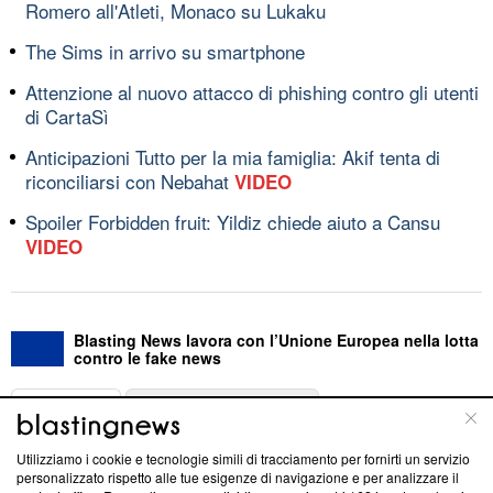
Romero all'Atleti, Monaco su Lukaku
The Sims in arrivo su smartphone
Attenzione al nuovo attacco di phishing contro gli utenti
di CartaSì
Anticipazioni Tutto per la mia famiglia: Akif tenta di
riconciliarsi con Nebahat
VIDEO
Spoiler Forbidden fruit: Yildiz chiede aiuto a Cansu
VIDEO
Blasting News lavora con l’Unione Europea nella lotta
contro le fake news
ABOUT
LINEA EDITORIALE
Utilizziamo i cookie e tecnologie simili di tracciamento per fornirti un servizio
Questa sezione offre informazioni trasparenti su Blasting
personalizzato rispetto alle tue esigenze di navigazione e per analizzare il