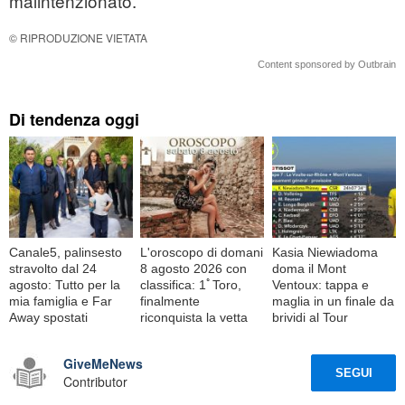
malintenzionato.
© RIPRODUZIONE VIETATA
Content sponsored by Outbrain
Di tendenza oggi
Canale5, palinsesto
L'oroscopo di domani
Kasia Niewiadoma
stravolto dal 24
8 agosto 2026 con
doma il Mont
agosto: Tutto per la
classifica: 1ﾟToro,
Ventoux: tappa e
mia famiglia e Far
finalmente
maglia in un finale da
Away spostati
riconquista la vetta
brividi al Tour
GiveMeNews
SEGUI
Contributor