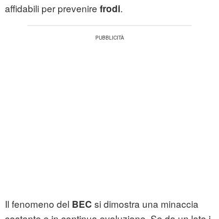
affidabili per prevenire
.
frodi
Il fenomeno del
si dimostra una minaccia
BEC
costante e in continua evoluzione. Se da un lato i