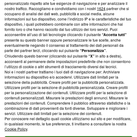
Questa sezione offre informazioni trasparenti su Blasting
personalizzato rispetto alle tue esigenze di navigazione e per analizzare il
nostro traffico. Raccogliamo e condividiamo con i nostri
1624
partner che si
News, sui nostri processi editoriali e su come ci impegniamo a
occupano di analisi dei dati web, pubblicità e social media, alcune
creare news di qualità. Inoltre, afferma la nostra aderenza a
informazioni sul tuo dispositivo, come l’indirizzo IP e le caratteristiche del tuo
‘Trust Project - News with Integrity’
Blasting News non è
dispositivo, i quali potrebbero combinarle con altre informazioni che hai
ancora membro del programma, ma ha richiesto di farne
fornito loro o che hanno raccolto dal tuo utilizzo dei loro servizi. Puoi
parte; Trust Project non ha ancora effettuato una verifica di
acconsentire all’uso di tali tecnologie cliccando il pulsante
“Accetta tutti”
conformità agli standard.
presente su questo banner oppure personalizzare le tue scelte, anche
eventualmente negando il consenso al trattamento dei dati personali da
parte dei partner terzi, cliccando sul pulsante
“Personalizza”
.
Su di noi
Chiudendo questo banner (cliccando sul pulsante
“X”
in alto a destra),
acconsenti al permanere delle impostazioni predefinite che non consentono
Team editoriale
l’utilizzo di cookie o altri strumenti di tracciamento diversi dai tecnici.
Noi e i nostri partner trattiamo i tuoi dati di navigazione per: Archiviare
Corporate
informazioni su dispositivo e/o accedervi. Utilizzare dati limitati per la
selezione della pubblicità. Creare profili per la pubblicità personalizzata.
Redazione
Utilizzare profili per la selezione di pubblicità personalizzata. Creare profili
per la personalizzazione dei contenuti. Utilizzare profili per la selezione di
Informativa Privacy
contenuti personalizzati. Misurare le prestazioni degli annunci. Misurare le
prestazioni dei contenuti. Comprendere il pubblico attraverso statistiche o la
Cookie Policy
combinazione di dati provenienti da fonti diverse. Sviluppare e migliorare i
servizi. Utilizzare dati limitati per la selezione dei contenuti.
Blasting SA, IDI CHE-247.845.224, Via Carlo Frasca, 3 - 6900
Per conoscere nel dettaglio quali cookie utilizziamo sul sito e per modificare,
Lugano (Svizzera) Tel:
+39 0690258937
in qualsiasi momento, le tue preferenze, ti invitiamo a consultare la nostra
Cookie Policy
.
© 2026 Blasting News