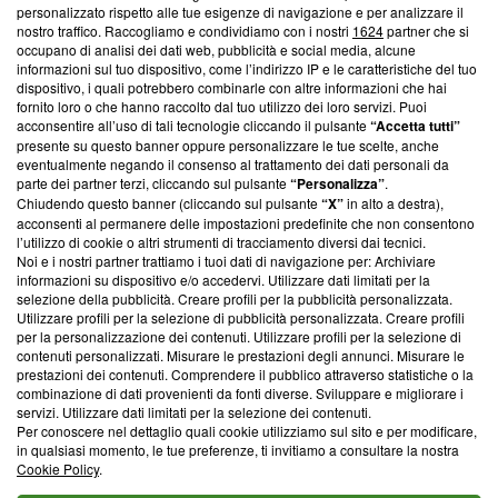
Questa sezione offre informazioni trasparenti su Blasting
personalizzato rispetto alle tue esigenze di navigazione e per analizzare il
nostro traffico. Raccogliamo e condividiamo con i nostri
1624
partner che si
News, sui nostri processi editoriali e su come ci impegniamo a
occupano di analisi dei dati web, pubblicità e social media, alcune
creare news di qualità. Inoltre, afferma la nostra aderenza a
informazioni sul tuo dispositivo, come l’indirizzo IP e le caratteristiche del tuo
‘Trust Project - News with Integrity’
Blasting News non è
dispositivo, i quali potrebbero combinarle con altre informazioni che hai
ancora membro del programma, ma ha richiesto di farne
fornito loro o che hanno raccolto dal tuo utilizzo dei loro servizi. Puoi
parte; Trust Project non ha ancora effettuato una verifica di
acconsentire all’uso di tali tecnologie cliccando il pulsante
“Accetta tutti”
conformità agli standard.
presente su questo banner oppure personalizzare le tue scelte, anche
eventualmente negando il consenso al trattamento dei dati personali da
parte dei partner terzi, cliccando sul pulsante
“Personalizza”
.
Su di noi
Chiudendo questo banner (cliccando sul pulsante
“X”
in alto a destra),
acconsenti al permanere delle impostazioni predefinite che non consentono
Team editoriale
l’utilizzo di cookie o altri strumenti di tracciamento diversi dai tecnici.
Noi e i nostri partner trattiamo i tuoi dati di navigazione per: Archiviare
Corporate
informazioni su dispositivo e/o accedervi. Utilizzare dati limitati per la
selezione della pubblicità. Creare profili per la pubblicità personalizzata.
Redazione
Utilizzare profili per la selezione di pubblicità personalizzata. Creare profili
per la personalizzazione dei contenuti. Utilizzare profili per la selezione di
Informativa Privacy
contenuti personalizzati. Misurare le prestazioni degli annunci. Misurare le
prestazioni dei contenuti. Comprendere il pubblico attraverso statistiche o la
Cookie Policy
combinazione di dati provenienti da fonti diverse. Sviluppare e migliorare i
servizi. Utilizzare dati limitati per la selezione dei contenuti.
Blasting SA, IDI CHE-247.845.224, Via Carlo Frasca, 3 - 6900
Per conoscere nel dettaglio quali cookie utilizziamo sul sito e per modificare,
Lugano (Svizzera) Tel:
+39 0690258937
in qualsiasi momento, le tue preferenze, ti invitiamo a consultare la nostra
Cookie Policy
.
© 2026 Blasting News