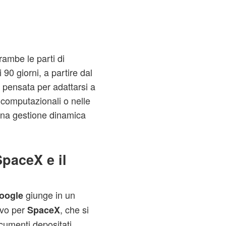
ambe le parti di
 90 giorni, a partire dal
è pensata per adattarsi a
computazionali o nelle
una gestione dinamica
SpaceX e il
giunge in un
oogle
ivo per
, che si
SpaceX
ocumenti depositati