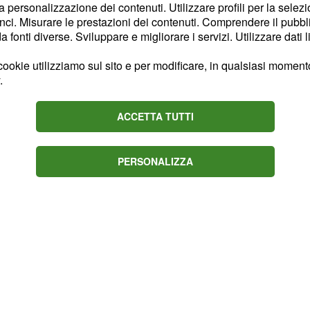
inariamente edificate per
la personalizzazione dei contenuti. Utilizzare profili per la selez
interne
za artificiale
ci. Misurare le prestazioni dei contenuti. Comprendere il pubblic
fonti diverse. Sviluppare e migliorare i servizi. Utilizzare dati l
ookie utilizziamo sul sito e per modificare, in qualsiasi momento,
sia quello con
Google
.
di cancellazione
ACCETTA TUTTI
PERSONALIZZA