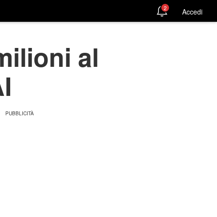
2
Accedi
lioni al
I