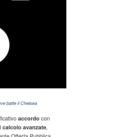
ve batte il Chelsea
ficativo
con
accordo
,
i calcolo avanzate
ente Offerta Pubblica