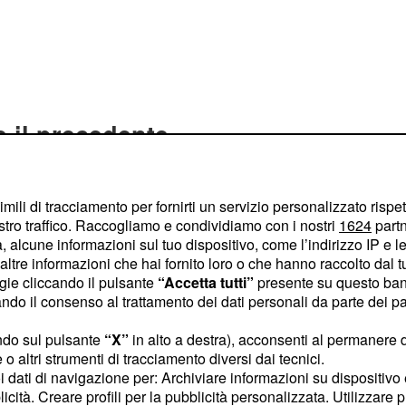
e il precedente
 in un contesto di
imili di tracciamento per fornirti un servizio personalizzato rispe
delle
,
risorse di calcolo
stro traffico. Raccogliamo e condividiamo con i nostri
1624
partn
 alcune informazioni sul tuo dispositivo, come l’indirizzo IP e le 
che
aveva già
SpaceX
ltre informazioni che hai fornito loro o che hanno raccolto dal tuo
ima, un'altra azienda di
ogie cliccando il pulsante
“Accetta tutti”
presente su questo ban
si è impegnata a
o il consenso al trattamento dei dati personali da parte dei par
i di dollari al mese fino
ndo sul pulsante
“X”
in alto a destra), acconsenti al permanere 
riguarda il noleggio
o altri strumenti di tracciamento diversi dai tecnici.
uoi dati di navigazione per: Archiviare informazioni su dispositivo 
o dei
data center
licità. Creare profili per la pubblicità personalizzata. Utilizzare p