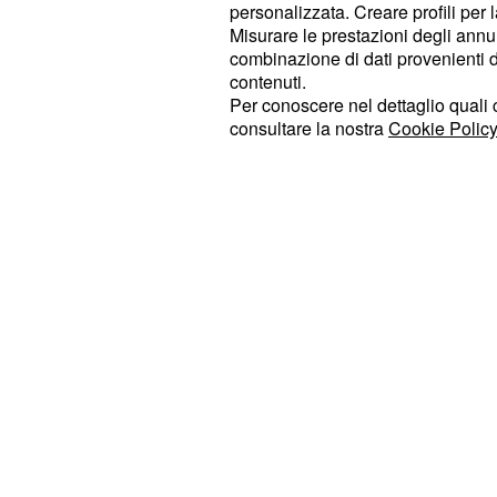
di SpaceX, strutture orig
Colossus
personalizzata. Creare profili per 
supportare le iniziative di
intelligen
Misurare le prestazioni degli annun
combinazione di dati provenienti da 
all'azienda.
contenuti.
Per conoscere nel dettaglio quali c
Entrambi gli accordi, sia quello con
consultare la nostra
Cookie Policy
, includono una
Anthropic
clausola 
.
reciproca