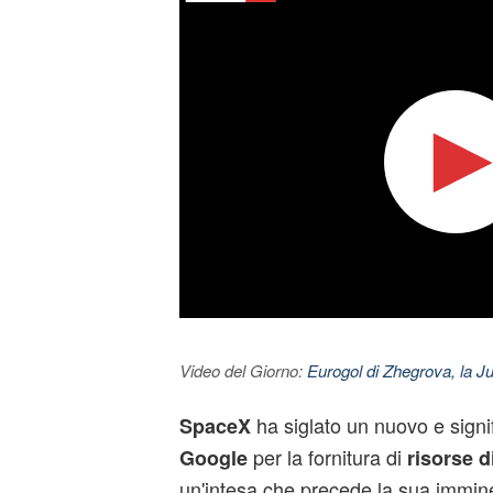
Video del Giorno:
Eurogol di Zhegrova, la Ju
ha siglato un nuovo e signi
SpaceX
per la fornitura di
Google
risorse d
un'intesa che precede la sua immin