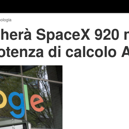
ologia
herà SpaceX 920 mi
tenza di calcolo A