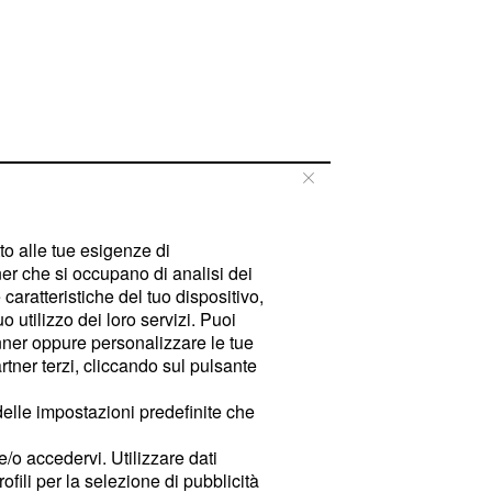
tto alle tue esigenze di
er che si occupano di analisi dei
caratteristiche del tuo dispositivo,
 utilizzo dei loro servizi. Puoi
ner oppure personalizzare le tue
tner terzi, cliccando sul pulsante
delle impostazioni predefinite che
e/o accedervi. Utilizzare dati
rofili per la selezione di pubblicità