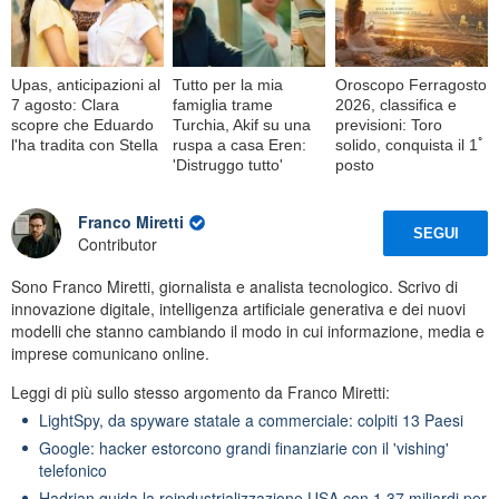
Upas, anticipazioni al
Tutto per la mia
Oroscopo Ferragosto
7 agosto: Clara
famiglia trame
2026, classifica e
scopre che Eduardo
Turchia, Akif su una
previsioni: Toro
l'ha tradita con Stella
ruspa a casa Eren:
solido, conquista il 1ﾟ
'Distruggo tutto'
posto
Franco Miretti
SEGUI
Contributor
Sono Franco Miretti, giornalista e analista tecnologico. Scrivo di
innovazione digitale, intelligenza artificiale generativa e dei nuovi
modelli che stanno cambiando il modo in cui informazione, media e
imprese comunicano online.
Leggi di più sullo stesso argomento da Franco Miretti:
LightSpy, da spyware statale a commerciale: colpiti 13 Paesi
Google: hacker estorcono grandi finanziarie con il 'vishing'
telefonico
Hadrian guida la reindustrializzazione USA con 1,37 miliardi per