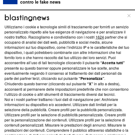
contro le fake news
ABOUT
LINEA EDITORIALE
Utilizziamo i cookie e tecnologie simili di tracciamento per fornirti un servizio
personalizzato rispetto alle tue esigenze di navigazione e per analizzare il
Questa sezione offre informazioni trasparenti su Blasting
nostro traffico. Raccogliamo e condividiamo con i nostri
1624
partner che si
News, sui nostri processi editoriali e su come ci impegniamo a
occupano di analisi dei dati web, pubblicità e social media, alcune
creare news di qualità. Inoltre, afferma la nostra aderenza a
informazioni sul tuo dispositivo, come l’indirizzo IP e le caratteristiche del tuo
‘Trust Project - News with Integrity’
Blasting News non è
dispositivo, i quali potrebbero combinarle con altre informazioni che hai
fornito loro o che hanno raccolto dal tuo utilizzo dei loro servizi. Puoi
ancora membro del programma, ma ha richiesto di farne
acconsentire all’uso di tali tecnologie cliccando il pulsante
“Accetta tutti”
parte; Trust Project non ha ancora effettuato una verifica di
presente su questo banner oppure personalizzare le tue scelte, anche
conformità agli standard.
eventualmente negando il consenso al trattamento dei dati personali da
parte dei partner terzi, cliccando sul pulsante
“Personalizza”
.
Su di noi
Chiudendo questo banner (cliccando sul pulsante
“X”
in alto a destra),
acconsenti al permanere delle impostazioni predefinite che non consentono
Team editoriale
l’utilizzo di cookie o altri strumenti di tracciamento diversi dai tecnici.
Noi e i nostri partner trattiamo i tuoi dati di navigazione per: Archiviare
Corporate
informazioni su dispositivo e/o accedervi. Utilizzare dati limitati per la
selezione della pubblicità. Creare profili per la pubblicità personalizzata.
Redazione
Utilizzare profili per la selezione di pubblicità personalizzata. Creare profili
per la personalizzazione dei contenuti. Utilizzare profili per la selezione di
Informativa Privacy
contenuti personalizzati. Misurare le prestazioni degli annunci. Misurare le
prestazioni dei contenuti. Comprendere il pubblico attraverso statistiche o la