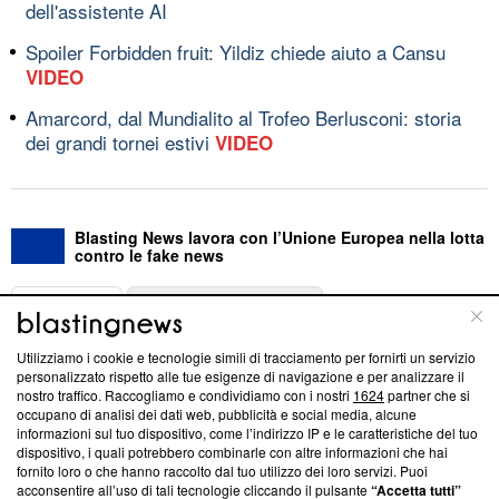
dell'assistente AI
Spoiler Forbidden fruit: Yildiz chiede aiuto a Cansu
VIDEO
Amarcord, dal Mundialito al Trofeo Berlusconi: storia
dei grandi tornei estivi
VIDEO
Blasting News lavora con l’Unione Europea nella lotta
contro le fake news
ABOUT
LINEA EDITORIALE
Utilizziamo i cookie e tecnologie simili di tracciamento per fornirti un servizio
Questa sezione offre informazioni trasparenti su Blasting
personalizzato rispetto alle tue esigenze di navigazione e per analizzare il
nostro traffico. Raccogliamo e condividiamo con i nostri
1624
partner che si
News, sui nostri processi editoriali e su come ci impegniamo a
occupano di analisi dei dati web, pubblicità e social media, alcune
creare news di qualità. Inoltre, afferma la nostra aderenza a
informazioni sul tuo dispositivo, come l’indirizzo IP e le caratteristiche del tuo
‘Trust Project - News with Integrity’
Blasting News non è
dispositivo, i quali potrebbero combinarle con altre informazioni che hai
ancora membro del programma, ma ha richiesto di farne
fornito loro o che hanno raccolto dal tuo utilizzo dei loro servizi. Puoi
parte; Trust Project non ha ancora effettuato una verifica di
acconsentire all’uso di tali tecnologie cliccando il pulsante
“Accetta tutti”