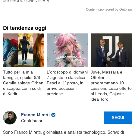
© RIPRODUZIONE VIETATA
Content sponsored by Outbrain
Di tendenza oggi
Tutto per la mia
L'oroscopo di domani
Juve, Massara e
famiglia, spoiler 9/8:
7 agosto e classifica:
Ottolini
Cemile spinge Orhan
Pesci al 1ﾟposto, in
programmano 10
e scappa con i soldi
arrivo occasioni
cessioni, Leao offerto
di Kadir
preziose
al Leeds, Cajuste
idea Toro
Franco Miretti
SEGUI
Contributor
Sono Franco Miretti, giornalista e analista tecnologico. Scrivo di