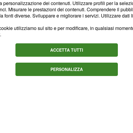
la personalizzazione dei contenuti. Utilizzare profili per la selez
i sono quelli della
rete
ci. Misurare le prestazioni dei contenuti. Comprendere il pubblic
o, rimangono fuori quelli
fonti diverse. Sviluppare e migliorare i servizi. Utilizzare dati l
 di quanto è stato
ookie utilizziamo sul sito e per modificare, in qualsiasi momento,
nueremo a verificare la
.
esta innovazione definita
ACCETTA TUTTI
PERSONALIZZA