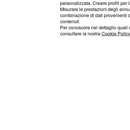
personalizzata. Creare profili per 
interessati dall'incremento dei prezz
Misurare le prestazioni degli annun
fissa
, mentre, almeno per il moment
combinazione di dati provenienti da 
della telefonia mobile, beneficiando
contenuti.
Per conoscere nel dettaglio quali c
stabilito dal governo italiano. Conti
consultare la nostra
Cookie Policy
situazione sulla reale portata di qu
storica dagli addetti ai lavori.