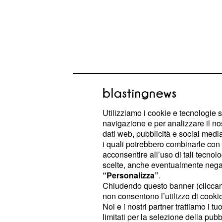
Utilizziamo i cookie e tecnologie s
navigazione e per analizzare il no
dati web, pubblicità e social media,
i quali potrebbero combinarle con a
Da una spesa annuale di 300 euro, 
acconsentire all’uso di tali tecnol
pagare circa 325 euro, con un aumen
scelte, anche eventualmente negand
Guarda caso, è come se i clienti T
“Personalizza”
.
Chiudendo questo banner (clicca
mensilità, cosa che accade già oggi
non consentono l’utilizzo di cookie 
. Naturalmente le associazio
giorni
Noi e i nostri partner trattiamo i t
sul piede di guerra per quanto sta 
limitati per la selezione della pubb