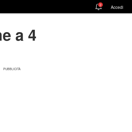
2
Accedi
ne a 4
i