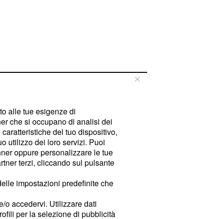
tto alle tue esigenze di
er che si occupano di analisi dei
caratteristiche del tuo dispositivo,
 utilizzo dei loro servizi. Puoi
ner oppure personalizzare le tue
tner terzi, cliccando sul pulsante
delle impostazioni predefinite che
e/o accedervi. Utilizzare dati
rofili per la selezione di pubblicità