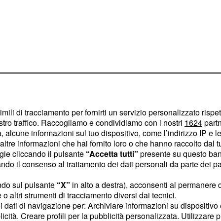
imili di tracciamento per fornirti un servizio personalizzato rispe
stro traffico. Raccogliamo e condividiamo con i nostri
1624
partn
 alcune informazioni sul tuo dispositivo, come l’indirizzo IP e le 
ltre informazioni che hai fornito loro o che hanno raccolto dal tuo
l'utente passerà a
ogie cliccando il pulsante
“Accetta tutti”
presente su questo ban
to dell'
.
8,6 percento
o il consenso al trattamento dei dati personali da parte dei par
im dovessero pagare 13
ndo sul pulsante
“X”
in alto a destra), acconsenti al permanere 
 con la fatturazione a
28
o altri strumenti di tracciamento diversi dai tecnici.
ni dei consumatori sono
uoi dati di navigazione per: Archiviare informazioni su dispositivo 
accadendo. I canoni
licità. Creare profili per la pubblicità personalizzata. Utilizzare p