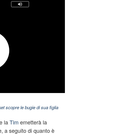
t scopre le bugie di sua figlia
e la
Tim
emetterà la
, a seguito di quanto è