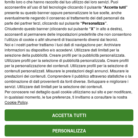
ancora membro del programma, ma ha richiesto di farne
fornito loro o che hanno raccolto dal tuo utilizzo dei loro servizi. Puoi
parte; Trust Project non ha ancora effettuato una verifica di
acconsentire all’uso di tali tecnologie cliccando il pulsante
“Accetta tutti”
conformità agli standard.
presente su questo banner oppure personalizzare le tue scelte, anche
eventualmente negando il consenso al trattamento dei dati personali da
parte dei partner terzi, cliccando sul pulsante
“Personalizza”
.
Su di noi
Chiudendo questo banner (cliccando sul pulsante
“X”
in alto a destra),
acconsenti al permanere delle impostazioni predefinite che non consentono
Team editoriale
l’utilizzo di cookie o altri strumenti di tracciamento diversi dai tecnici.
Noi e i nostri partner trattiamo i tuoi dati di navigazione per: Archiviare
Corporate
informazioni su dispositivo e/o accedervi. Utilizzare dati limitati per la
selezione della pubblicità. Creare profili per la pubblicità personalizzata.
Redazione
Utilizzare profili per la selezione di pubblicità personalizzata. Creare profili
per la personalizzazione dei contenuti. Utilizzare profili per la selezione di
Informativa Privacy
contenuti personalizzati. Misurare le prestazioni degli annunci. Misurare le
prestazioni dei contenuti. Comprendere il pubblico attraverso statistiche o la
Cookie Policy
combinazione di dati provenienti da fonti diverse. Sviluppare e migliorare i
servizi. Utilizzare dati limitati per la selezione dei contenuti.
Blasting SA, IDI CHE-247.845.224, Via Carlo Frasca, 3 - 6900
Per conoscere nel dettaglio quali cookie utilizziamo sul sito e per modificare,
Lugano (Svizzera) Tel:
+39 0690258937
in qualsiasi momento, le tue preferenze, ti invitiamo a consultare la nostra
Cookie Policy
.
© 2026 Blasting News
ACCETTA TUTTI
PERSONALIZZA