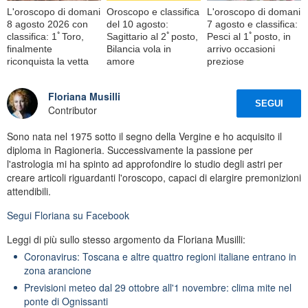
L'oroscopo di domani
Oroscopo e classifica
L'oroscopo di domani
8 agosto 2026 con
del 10 agosto:
7 agosto e classifica:
classifica: 1ﾟToro,
Sagittario al 2ﾟposto,
Pesci al 1ﾟposto, in
finalmente
Bilancia vola in
arrivo occasioni
riconquista la vetta
amore
preziose
Floriana Musilli
SEGUI
Contributor
Sono nata nel 1975 sotto il segno della Vergine e ho acquisito il
diploma in Ragioneria. Successivamente la passione per
l'astrologia mi ha spinto ad approfondire lo studio degli astri per
creare articoli riguardanti l'oroscopo, capaci di elargire premonizioni
attendibili.
Segui
Floriana
su Facebook
Leggi di più sullo stesso argomento da Floriana Musilli:
Coronavirus: Toscana e altre quattro regioni italiane entrano in
zona arancione
Previsioni meteo dal 29 ottobre all'1 novembre: clima mite nel
ponte di Ognissanti