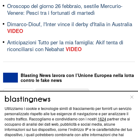
Oroscopo del giorno 26 febbraio, sestile Mercurio-
Venere: Pesci tra i fortunati di martedì
Dimarco-Diouf, l'Inter vince il derby d'Italia in Australia
VIDEO
Anticipazioni Tutto per la mia famiglia: Akif tenta di
riconciliarsi con Nebahat
VIDEO
Blasting News lavora con l’Unione Europea nella lotta
contro le fake news
ABOUT
LINEA EDITORIALE
Utilizziamo i cookie e tecnologie simili di tracciamento per fornirti un servizio
Questa sezione offre informazioni trasparenti su Blasting
personalizzato rispetto alle tue esigenze di navigazione e per analizzare il
nostro traffico. Raccogliamo e condividiamo con i nostri
1624
partner che si
News, sui nostri processi editoriali e su come ci impegniamo a
occupano di analisi dei dati web, pubblicità e social media, alcune
creare news di qualità. Inoltre, afferma la nostra aderenza a
informazioni sul tuo dispositivo, come l’indirizzo IP e le caratteristiche del tuo
‘Trust Project - News with Integrity’
Blasting News non è
dispositivo, i quali potrebbero combinarle con altre informazioni che hai