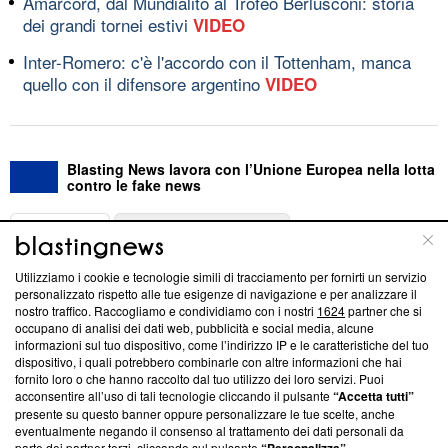
Amarcord, dal Mundialito al Trofeo Berlusconi: storia
dei grandi tornei estivi
VIDEO
Inter-Romero: c'è l'accordo con il Tottenham, manca
quello con il difensore argentino
VIDEO
Blasting News lavora con l’Unione Europea nella lotta
contro le fake news
ABOUT
LINEA EDITORIALE
Utilizziamo i cookie e tecnologie simili di tracciamento per fornirti un servizio
Questa sezione offre informazioni trasparenti su Blasting
personalizzato rispetto alle tue esigenze di navigazione e per analizzare il
nostro traffico. Raccogliamo e condividiamo con i nostri
1624
partner che si
News, sui nostri processi editoriali e su come ci impegniamo a
occupano di analisi dei dati web, pubblicità e social media, alcune
creare news di qualità. Inoltre, afferma la nostra aderenza a
informazioni sul tuo dispositivo, come l’indirizzo IP e le caratteristiche del tuo
‘Trust Project - News with Integrity’
Blasting News non è
dispositivo, i quali potrebbero combinarle con altre informazioni che hai
ancora membro del programma, ma ha richiesto di farne
fornito loro o che hanno raccolto dal tuo utilizzo dei loro servizi. Puoi
parte; Trust Project non ha ancora effettuato una verifica di
acconsentire all’uso di tali tecnologie cliccando il pulsante
“Accetta tutti”
conformità agli standard.
presente su questo banner oppure personalizzare le tue scelte, anche
eventualmente negando il consenso al trattamento dei dati personali da
parte dei partner terzi, cliccando sul pulsante
.