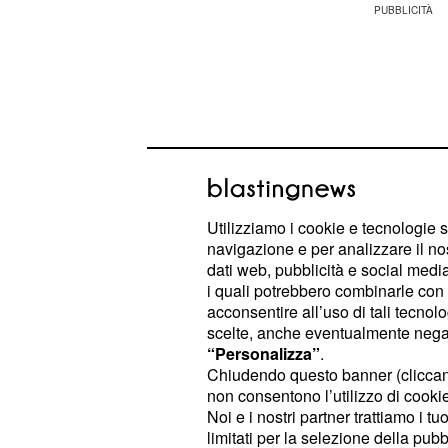
Utilizziamo i cookie e tecnologie s
navigazione e per analizzare il no
dati web, pubblicità e social media,
i quali potrebbero combinarle con a
acconsentire all’uso di tali tecnol
scelte, anche eventualmente negand
Poiché in
e in s
trigono favorevole
“Personalizza”
.
Chiudendo questo banner (clicca
Mercurio, Urano e Venere, spinge a v
non consentono l’utilizzo di cookie 
facendovi avviare qualcosa di davv
Noi e i nostri partner trattiamo i t
l'amore. Cercate però di mettere a f
limitati per la selezione della pubb