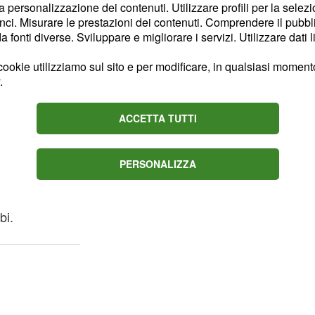
la personalizzazione dei contenuti. Utilizzare profili per la selez
 energie nel verso giusto.
ci. Misurare le prestazioni dei contenuti. Comprendere il pubblic
fonti diverse. Sviluppare e migliorare i servizi. Utilizzare dati l
 po' d'ansia, Urano e
 influsso al meglio,
ookie utilizziamo sul sito e per modificare, in qualsiasi momento,
.
o un intuito e una
 rivoluzionare la relazione
ACCETTA TUTTI
he situazione che vi
PERSONALIZZA
 con il partner senza
ee e trovando un punto
bi.