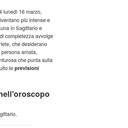
di lunedì 16 marzo,
iventano più intense e
una in Sagittario e
 di completezza avvolge
Ariete, che desiderano
a persona amata,
nturosa che punta sulla
uito le
previsioni
nell'oroscopo
ittario.