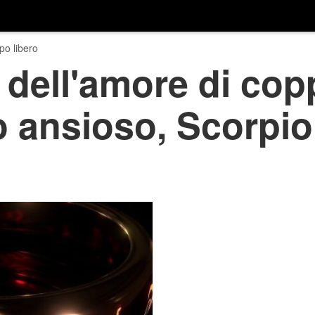
o libero
dell'amore di copp
o ansioso, Scorpi