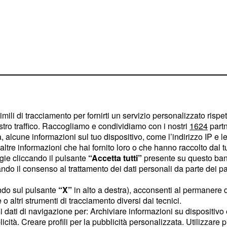
imili di tracciamento per fornirti un servizio personalizzato rispe
stro traffico. Raccogliamo e condividiamo con i nostri
1624
partn
 alcune informazioni sul tuo dispositivo, come l’indirizzo IP e le 
ltre informazioni che hai fornito loro o che hanno raccolto dal tuo
ogie cliccando il pulsante
“Accetta tutti”
presente su questo ban
o il consenso al trattamento dei dati personali da parte dei par
inergia con Sole,
ndo sul pulsante
“X”
in alto a destra), acconsenti al permanere 
incere la pigrizia,
o altri strumenti di tracciamento diversi dai tecnici.
ero importante per
uoi dati di navigazione per: Archiviare informazioni su dispositivo 
uoco al meglio i pensieri
licità. Creare profili per la pubblicità personalizzata. Utilizzare p