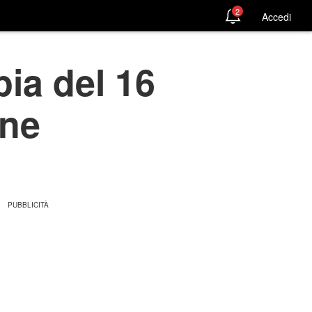
2
Accedi
ia del 16
one