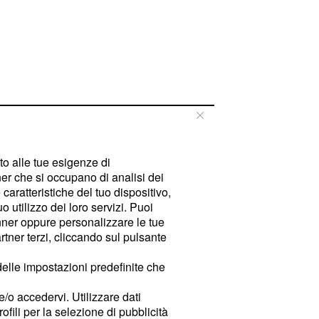
tto alle tue esigenze di
er che si occupano di analisi dei
caratteristiche del tuo dispositivo,
 utilizzo dei loro servizi. Puoi
ner oppure personalizzare le tue
tner terzi, cliccando sul pulsante
delle impostazioni predefinite che
e/o accedervi. Utilizzare dati
rofili per la selezione di pubblicità