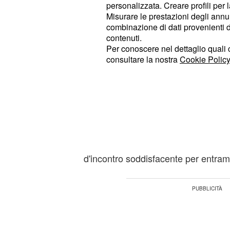
personalizzata. Creare profili per 
e le emozioni, prima d'indirizzare le
Misurare le prestazioni degli annun
combinazione di dati provenienti da 
se Luna dal Sagittario crea un
Toro:
contenuti.
Venere nel segno contrastano questo
Per conoscere nel dettaglio quali c
consultare la nostra
Cookie Policy
diradando l'apprensione ed elargend
determinazione formidabili, utili per
in maniera eccitante.
se siete in pena per qualc
Gemelli:
procura noia, parlatene apertamente
intestardirvi troppo sulle vostre id
d'incontro soddisfacente per entram