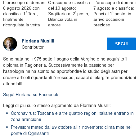
L'oroscopo di domani
Oroscopo e classifica
L'oroscopo di domani
8 agosto 2026 con
del 10 agosto:
7 agosto e classifica:
classifica: 1ﾟToro,
Sagittario al 2ﾟposto,
Pesci al 1ﾟposto, in
finalmente
Bilancia vola in
arrivo occasioni
riconquista la vetta
amore
preziose
Floriana Musilli
SEGUI
Contributor
Sono nata nel 1975 sotto il segno della Vergine e ho acquisito il
diploma in Ragioneria. Successivamente la passione per
l'astrologia mi ha spinto ad approfondire lo studio degli astri per
creare articoli riguardanti l'oroscopo, capaci di elargire premonizioni
attendibili.
Segui
Floriana
su Facebook
Leggi di più sullo stesso argomento da Floriana Musilli:
Coronavirus: Toscana e altre quattro regioni italiane entrano in
zona arancione
Previsioni meteo dal 29 ottobre all'1 novembre: clima mite nel
ponte di Ognissanti