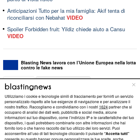
Anticipazioni Tutto per la mia famiglia: Akif tenta di
riconciliarsi con Nebahat
VIDEO
Spoiler Forbidden fruit: Yildiz chiede aiuto a Cansu
VIDEO
Blasting News lavora con l’Unione Europea nella lotta
contro le fake news
ABOUT
LINEA EDITORIALE
Utilizziamo i cookie e tecnologie simili di tracciamento per fornirti un servizio
Questa sezione offre informazioni trasparenti su Blasting
personalizzato rispetto alle tue esigenze di navigazione e per analizzare il
nostro traffico. Raccogliamo e condividiamo con i nostri
1624
partner che si
News, sui nostri processi editoriali e su come ci impegniamo a
occupano di analisi dei dati web, pubblicità e social media, alcune
creare news di qualità. Inoltre, afferma la nostra aderenza a
informazioni sul tuo dispositivo, come l’indirizzo IP e le caratteristiche del tuo
‘Trust Project - News with Integrity’
Blasting News non è
dispositivo, i quali potrebbero combinarle con altre informazioni che hai
ancora membro del programma, ma ha richiesto di farne
fornito loro o che hanno raccolto dal tuo utilizzo dei loro servizi. Puoi
parte; Trust Project non ha ancora effettuato una verifica di
acconsentire all’uso di tali tecnologie cliccando il pulsante
“Accetta tutti”
conformità agli standard.
presente su questo banner oppure personalizzare le tue scelte, anche