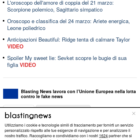
L'oroscopo dell'amore di coppia del 21 marzo:
Scorpione polemico, Sagittario simpatico
Oroscopo e classifica del 24 marzo: Ariete energica,
Leone poliedrico
Anticipazioni Beautiful: Ridge tenta di calmare Taylor
VIDEO
Spoiler My sweet lie: Sevket scopre le bugie di sua
figlia
VIDEO
Blasting News lavora con l’Unione Europea nella lotta
contro le fake news
ABOUT
LINEA EDITORIALE
Utilizziamo i cookie e tecnologie simili di tracciamento per fornirti un servizio
Questa sezione offre informazioni trasparenti su Blasting
personalizzato rispetto alle tue esigenze di navigazione e per analizzare il
nostro traffico. Raccogliamo e condividiamo con i nostri
1624
partner che si
News, sui nostri processi editoriali e su come ci impegniamo a