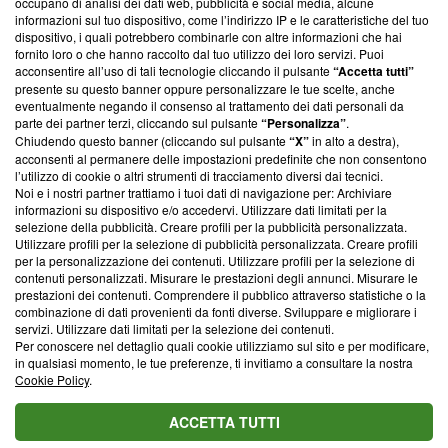
occupano di analisi dei dati web, pubblicità e social media, alcune
creare news di qualità. Inoltre, afferma la nostra aderenza a
informazioni sul tuo dispositivo, come l’indirizzo IP e le caratteristiche del tuo
‘Trust Project - News with Integrity’
Blasting News non è
dispositivo, i quali potrebbero combinarle con altre informazioni che hai
ancora membro del programma, ma ha richiesto di farne
fornito loro o che hanno raccolto dal tuo utilizzo dei loro servizi. Puoi
parte; Trust Project non ha ancora effettuato una verifica di
acconsentire all’uso di tali tecnologie cliccando il pulsante
“Accetta tutti”
conformità agli standard.
presente su questo banner oppure personalizzare le tue scelte, anche
eventualmente negando il consenso al trattamento dei dati personali da
parte dei partner terzi, cliccando sul pulsante
“Personalizza”
.
Su di noi
Chiudendo questo banner (cliccando sul pulsante
“X”
in alto a destra),
acconsenti al permanere delle impostazioni predefinite che non consentono
Team editoriale
l’utilizzo di cookie o altri strumenti di tracciamento diversi dai tecnici.
Noi e i nostri partner trattiamo i tuoi dati di navigazione per: Archiviare
Corporate
informazioni su dispositivo e/o accedervi. Utilizzare dati limitati per la
selezione della pubblicità. Creare profili per la pubblicità personalizzata.
Redazione
Utilizzare profili per la selezione di pubblicità personalizzata. Creare profili
per la personalizzazione dei contenuti. Utilizzare profili per la selezione di
Informativa Privacy
contenuti personalizzati. Misurare le prestazioni degli annunci. Misurare le
prestazioni dei contenuti. Comprendere il pubblico attraverso statistiche o la
Cookie Policy
combinazione di dati provenienti da fonti diverse. Sviluppare e migliorare i
servizi. Utilizzare dati limitati per la selezione dei contenuti.
Blasting SA, IDI CHE-247.845.224, Via Carlo Frasca, 3 - 6900
Per conoscere nel dettaglio quali cookie utilizziamo sul sito e per modificare,
Lugano (Svizzera) Tel:
+39 0690258937
in qualsiasi momento, le tue preferenze, ti invitiamo a consultare la nostra
Cookie Policy
.
© 2026 Blasting News
ACCETTA TUTTI