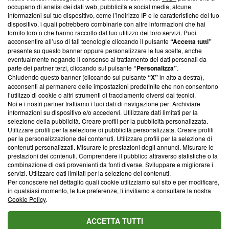
occupano di analisi dei dati web, pubblicità e social media, alcune
creare news di qualità. Inoltre, afferma la nostra aderenza a
informazioni sul tuo dispositivo, come l’indirizzo IP e le caratteristiche del tuo
‘Trust Project - News with Integrity’
Blasting News non è
dispositivo, i quali potrebbero combinarle con altre informazioni che hai
ancora membro del programma, ma ha richiesto di farne
fornito loro o che hanno raccolto dal tuo utilizzo dei loro servizi. Puoi
parte; Trust Project non ha ancora effettuato una verifica di
acconsentire all’uso di tali tecnologie cliccando il pulsante
“Accetta tutti”
conformità agli standard.
presente su questo banner oppure personalizzare le tue scelte, anche
eventualmente negando il consenso al trattamento dei dati personali da
parte dei partner terzi, cliccando sul pulsante
“Personalizza”
.
Su di noi
Chiudendo questo banner (cliccando sul pulsante
“X”
in alto a destra),
acconsenti al permanere delle impostazioni predefinite che non consentono
Team editoriale
l’utilizzo di cookie o altri strumenti di tracciamento diversi dai tecnici.
Noi e i nostri partner trattiamo i tuoi dati di navigazione per: Archiviare
Corporate
informazioni su dispositivo e/o accedervi. Utilizzare dati limitati per la
selezione della pubblicità. Creare profili per la pubblicità personalizzata.
Redazione
Utilizzare profili per la selezione di pubblicità personalizzata. Creare profili
per la personalizzazione dei contenuti. Utilizzare profili per la selezione di
Informativa Privacy
contenuti personalizzati. Misurare le prestazioni degli annunci. Misurare le
prestazioni dei contenuti. Comprendere il pubblico attraverso statistiche o la
Cookie Policy
combinazione di dati provenienti da fonti diverse. Sviluppare e migliorare i
servizi. Utilizzare dati limitati per la selezione dei contenuti.
Blasting SA, IDI CHE-247.845.224, Via Carlo Frasca, 3 - 6900
Per conoscere nel dettaglio quali cookie utilizziamo sul sito e per modificare,
Lugano (Svizzera) Tel:
+39 0690258937
in qualsiasi momento, le tue preferenze, ti invitiamo a consultare la nostra
Cookie Policy
.
© 2026 Blasting News
ACCETTA TUTTI