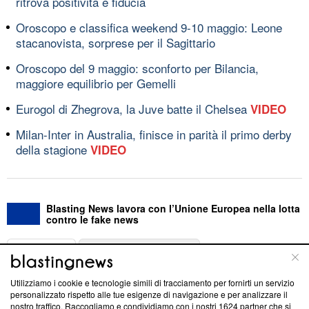
ritrova positività e fiducia
Oroscopo e classifica weekend 9-10 maggio: Leone
stacanovista, sorprese per il Sagittario
Oroscopo del 9 maggio: sconforto per Bilancia,
maggiore equilibrio per Gemelli
Eurogol di Zhegrova, la Juve batte il Chelsea
VIDEO
Milan-Inter in Australia, finisce in parità il primo derby
della stagione
VIDEO
Blasting News lavora con l’Unione Europea nella lotta
contro le fake news
ABOUT
LINEA EDITORIALE
Utilizziamo i cookie e tecnologie simili di tracciamento per fornirti un servizio
Questa sezione offre informazioni trasparenti su Blasting
personalizzato rispetto alle tue esigenze di navigazione e per analizzare il
nostro traffico. Raccogliamo e condividiamo con i nostri
1624
partner che si
News, sui nostri processi editoriali e su come ci impegniamo a