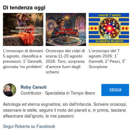
Di tendenza oggi
L'oroscopo di domani
Oroscopo dei colpi di
L'oroscopo del 7
5 agosto, classifica e
scena 11-20 agosto
agosto 2026: 1ﾟ
previsioni: 1ﾟGemelli,
2026: Toro, sorpresa
Gemelli, 2ﾟPesci, 3ﾟ
giornata 'no problem'
d'amore fuori dagli
Scorpione
schemi
Roby Carsoli
SEGUI
Contributor · Specialista in Tempo libero
Astrologa ed eterna sognatrice, sin dall'infanzia. Scrivere oroscopi,
osservare le stelle, seguire il moto dei pianeti e, in primis, lasciarsi
affascinare dall’ignoto, le mie passioni.
Segui
Roberta
su Facebook