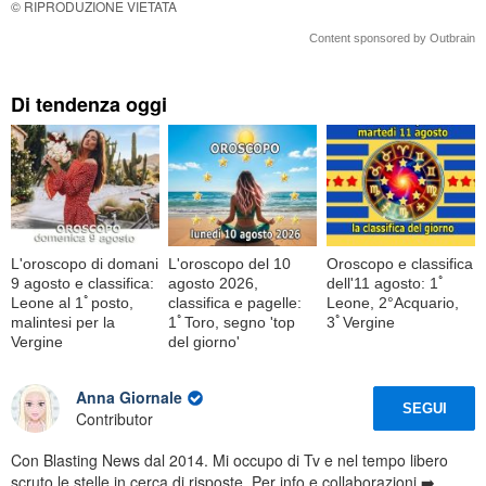
© RIPRODUZIONE VIETATA
Content sponsored by Outbrain
Di tendenza oggi
L'oroscopo di domani
L'oroscopo del 10
Oroscopo e classifica
9 agosto e classifica:
agosto 2026,
dell'11 agosto: 1ﾟ
Leone al 1ﾟposto,
classifica e pagelle:
Leone, 2°Acquario,
malintesi per la
1ﾟToro, segno 'top
3ﾟVergine
Vergine
del giorno'
Anna Giornale
SEGUI
Contributor
Con Blasting News dal 2014. Mi occupo di Tv e nel tempo libero
scruto le stelle in cerca di risposte. Per info e collaborazioni ➡️