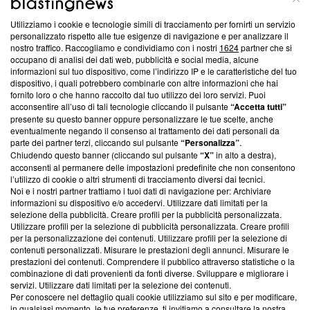
Utilizziamo i cookie e tecnologie simili di tracciamento per fornirti un servizio
Questa sezione offre informazioni trasparenti su Blasting
personalizzato rispetto alle tue esigenze di navigazione e per analizzare il
nostro traffico. Raccogliamo e condividiamo con i nostri
1624
partner che si
News, sui nostri processi editoriali e su come ci impegniamo a
occupano di analisi dei dati web, pubblicità e social media, alcune
creare news di qualità. Inoltre, afferma la nostra aderenza a
informazioni sul tuo dispositivo, come l’indirizzo IP e le caratteristiche del tuo
‘Trust Project - News with Integrity’
Blasting News non è
dispositivo, i quali potrebbero combinarle con altre informazioni che hai
ancora membro del programma, ma ha richiesto di farne
fornito loro o che hanno raccolto dal tuo utilizzo dei loro servizi. Puoi
parte; Trust Project non ha ancora effettuato una verifica di
acconsentire all’uso di tali tecnologie cliccando il pulsante
“Accetta tutti”
conformità agli standard.
presente su questo banner oppure personalizzare le tue scelte, anche
eventualmente negando il consenso al trattamento dei dati personali da
parte dei partner terzi, cliccando sul pulsante
“Personalizza”
.
Su di noi
Chiudendo questo banner (cliccando sul pulsante
“X”
in alto a destra),
acconsenti al permanere delle impostazioni predefinite che non consentono
Team editoriale
l’utilizzo di cookie o altri strumenti di tracciamento diversi dai tecnici.
Noi e i nostri partner trattiamo i tuoi dati di navigazione per: Archiviare
Corporate
informazioni su dispositivo e/o accedervi. Utilizzare dati limitati per la
selezione della pubblicità. Creare profili per la pubblicità personalizzata.
Redazione
Utilizzare profili per la selezione di pubblicità personalizzata. Creare profili
per la personalizzazione dei contenuti. Utilizzare profili per la selezione di
Informativa Privacy
contenuti personalizzati. Misurare le prestazioni degli annunci. Misurare le
prestazioni dei contenuti. Comprendere il pubblico attraverso statistiche o la
Cookie Policy
combinazione di dati provenienti da fonti diverse. Sviluppare e migliorare i
servizi. Utilizzare dati limitati per la selezione dei contenuti.
Blasting SA, IDI CHE-247.845.224, Via Carlo Frasca, 3 - 6900
Per conoscere nel dettaglio quali cookie utilizziamo sul sito e per modificare,
Lugano (Svizzera) Tel:
+39 0690258937
in qualsiasi momento, le tue preferenze, ti invitiamo a consultare la nostra