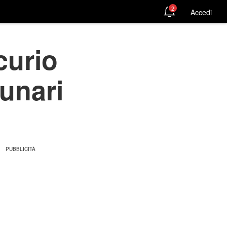
2
Accedi
curio
lunari