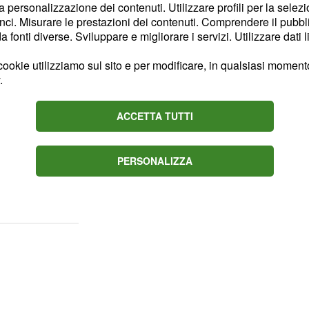
la personalizzazione dei contenuti. Utilizzare profili per la selez
ci. Misurare le prestazioni dei contenuti. Comprendere il pubblic
020 per i Pesci
fonti diverse. Sviluppare e migliorare i servizi. Utilizzare dati l
gno
non lascia presagire
ookie utilizziamo sul sito e per modificare, in qualsiasi momento,
porti interpersonali, c'è
.
iguarda il dialogo
ACCETTA TUTTI
apporti tra genitori e
zione non proprio
gno in situazioni
PERSONALIZZA
i persone che suscitano la
n sono come appaiono.