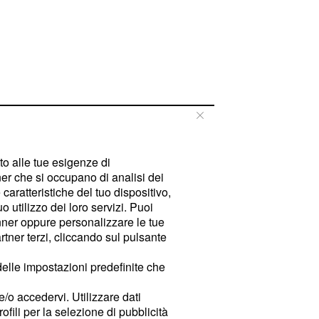
tto alle tue esigenze di
er che si occupano di analisi dei
caratteristiche del tuo dispositivo,
 utilizzo dei loro servizi. Puoi
ner oppure personalizzare le tue
tner terzi, cliccando sul pulsante
delle impostazioni predefinite che
e/o accedervi. Utilizzare dati
rofili per la selezione di pubblicità