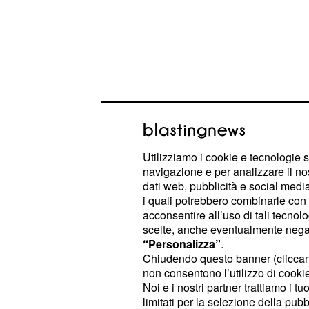
Utilizziamo i cookie e tecnologie s
Particolarmente faticose per i legam
navigazione e per analizzare il no
anche per il fisico, si rivelano le gi
dati web, pubblicità e social media,
i quali potrebbero combinarle con a
sabato 13, quando i cambi lunari, p
acconsentire all’uso di tali tecnol
nervosismo. Si recupera dopo il sols
scelte, anche eventualmente negand
anche Marte diventa positivo. Appr
“Personalizza”
.
Chiudendo questo banner (clicca
l'oroscopo competo del mese di giu
non consentono l’utilizzo di cookie 
dei Pesci, con previsioni astrologic
Noi e i nostri partner trattiamo i t
salute.
limitati per la selezione della pubb