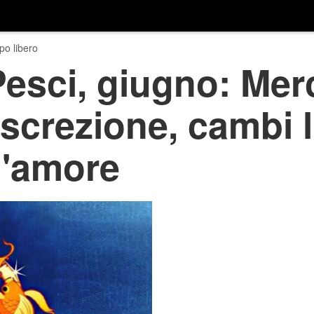
o libero
esci, giugno: Mer
iscrezione, cambi 
 l'amore