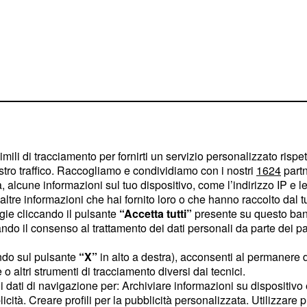
imili di tracciamento per fornirti un servizio personalizzato rispe
i interpersonali, ma
stro traffico. Raccogliamo e condividiamo con i nostri
1624
partn
ornate di venerdì 5 e
 alcune informazioni sul tuo dispositivo, come l’indirizzo IP e le 
ltre informazioni che hai fornito loro o che hanno raccolto dal tuo
ortano agitazione e
ogie cliccando il pulsante
“Accetta tutti”
presente su questo ban
tizio, il 21, quando
o il consenso al trattamento dei dati personali da parte dei par
ofondiamo di seguito
ndo sul pulsante
“X”
in alto a destra), acconsenti al permanere 
gno 2020 per il segno
o altri strumenti di tracciamento diversi dai tecnici.
he per amore, lavoro e
uoi dati di navigazione per: Archiviare informazioni su dispositivo 
licità. Creare profili per la pubblicità personalizzata. Utilizzare p