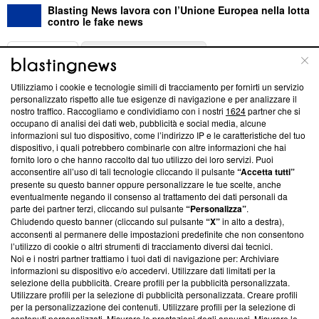
Blasting News lavora con l’Unione Europea nella lotta
contro le fake news
ABOUT
LINEA EDITORIALE
Utilizziamo i cookie e tecnologie simili di tracciamento per fornirti un servizio
Questa sezione offre informazioni trasparenti su Blasting
personalizzato rispetto alle tue esigenze di navigazione e per analizzare il
nostro traffico. Raccogliamo e condividiamo con i nostri
1624
partner che si
News, sui nostri processi editoriali e su come ci impegniamo a
occupano di analisi dei dati web, pubblicità e social media, alcune
creare news di qualità. Inoltre, afferma la nostra aderenza a
informazioni sul tuo dispositivo, come l’indirizzo IP e le caratteristiche del tuo
‘Trust Project - News with Integrity’
Blasting News non è
dispositivo, i quali potrebbero combinarle con altre informazioni che hai
ancora membro del programma, ma ha richiesto di farne
fornito loro o che hanno raccolto dal tuo utilizzo dei loro servizi. Puoi
parte; Trust Project non ha ancora effettuato una verifica di
acconsentire all’uso di tali tecnologie cliccando il pulsante
“Accetta tutti”
conformità agli standard.
presente su questo banner oppure personalizzare le tue scelte, anche
eventualmente negando il consenso al trattamento dei dati personali da
parte dei partner terzi, cliccando sul pulsante
“Personalizza”
.
Su di noi
Chiudendo questo banner (cliccando sul pulsante
“X”
in alto a destra),
acconsenti al permanere delle impostazioni predefinite che non consentono
Team editoriale
l’utilizzo di cookie o altri strumenti di tracciamento diversi dai tecnici.
Noi e i nostri partner trattiamo i tuoi dati di navigazione per: Archiviare
Corporate
informazioni su dispositivo e/o accedervi. Utilizzare dati limitati per la
selezione della pubblicità. Creare profili per la pubblicità personalizzata.
Redazione
Utilizzare profili per la selezione di pubblicità personalizzata. Creare profili
per la personalizzazione dei contenuti. Utilizzare profili per la selezione di
Informativa Privacy
contenuti personalizzati. Misurare le prestazioni degli annunci. Misurare le