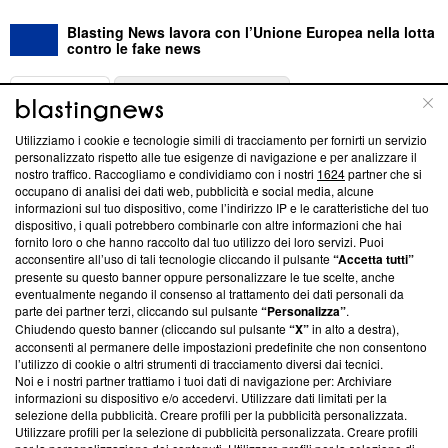
Blasting News lavora con l’Unione Europea nella lotta
contro le fake news
ABOUT
LINEA EDITORIALE
Utilizziamo i cookie e tecnologie simili di tracciamento per fornirti un servizio
Questa sezione offre informazioni trasparenti su Blasting
personalizzato rispetto alle tue esigenze di navigazione e per analizzare il
nostro traffico. Raccogliamo e condividiamo con i nostri
1624
partner che si
News, sui nostri processi editoriali e su come ci impegniamo a
occupano di analisi dei dati web, pubblicità e social media, alcune
creare news di qualità. Inoltre, afferma la nostra aderenza a
informazioni sul tuo dispositivo, come l’indirizzo IP e le caratteristiche del tuo
‘Trust Project - News with Integrity’
Blasting News non è
dispositivo, i quali potrebbero combinarle con altre informazioni che hai
ancora membro del programma, ma ha richiesto di farne
fornito loro o che hanno raccolto dal tuo utilizzo dei loro servizi. Puoi
parte; Trust Project non ha ancora effettuato una verifica di
acconsentire all’uso di tali tecnologie cliccando il pulsante
“Accetta tutti”
conformità agli standard.
presente su questo banner oppure personalizzare le tue scelte, anche
eventualmente negando il consenso al trattamento dei dati personali da
parte dei partner terzi, cliccando sul pulsante
“Personalizza”
.
Su di noi
Chiudendo questo banner (cliccando sul pulsante
“X”
in alto a destra),
acconsenti al permanere delle impostazioni predefinite che non consentono
Team editoriale
l’utilizzo di cookie o altri strumenti di tracciamento diversi dai tecnici.
Noi e i nostri partner trattiamo i tuoi dati di navigazione per: Archiviare
Corporate
informazioni su dispositivo e/o accedervi. Utilizzare dati limitati per la
selezione della pubblicità. Creare profili per la pubblicità personalizzata.
Redazione
Utilizzare profili per la selezione di pubblicità personalizzata. Creare profili