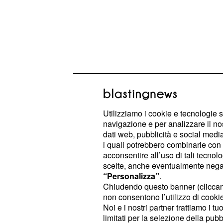
Utilizziamo i cookie e tecnologie s
navigazione e per analizzare il no
dati web, pubblicità e social media,
i quali potrebbero combinarle con a
Andiamo ai dettagli analizzando in
acconsentire all’uso di tali tecnol
previsioni dell'oroscopo da lune
scelte, anche eventualmente negand
“Personalizza”
.
positivo il periodo per
Pesci (voto 8
Chiudendo questo banner (clicca
gli astri prean
Scorpione (voto 5)
non consentono l’utilizzo di cookie 
abbastanza impegnative da portare 
Noi e i nostri partner trattiamo i t
limitati per la selezione della pubb