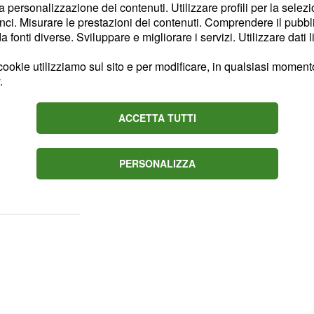
la personalizzazione dei contenuti. Utilizzare profili per la selez
lla settimana
ci. Misurare le prestazioni dei contenuti. Comprendere il pubblic
fonti diverse. Sviluppare e migliorare i servizi. Utilizzare dati l
e e Sagittario
ookie utilizziamo sul sito e per modificare, in qualsiasi momento,
on inizia in modo
.
te soddisfazioni e
a parte del periodo. Non
ACCETTA TUTTI
ate sempre il classico
a seconda parte della
PERSONALIZZA
giarvi fra gli affetti
dati.