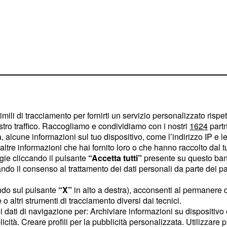
imili di tracciamento per fornirti un servizio personalizzato rispe
stro traffico. Raccogliamo e condividiamo con i nostri
1624
partn
 alcune informazioni sul tuo dispositivo, come l’indirizzo IP e le 
ltre informazioni che hai fornito loro o che hanno raccolto dal tuo
 modo mirato
le
ogie cliccando il pulsante
“Accetta tutti”
presente su questo ban
: molto
dì a domenica
o il consenso al trattamento dei dati personali da parte dei par
mentre per lo
)
ndo sul pulsante
“X”
in alto a destra), acconsenti al permanere 
nunciano giornate
o altri strumenti di tracciamento diversi dai tecnici.
a buon fine.
uoi dati di navigazione per: Archiviare informazioni su dispositivo 
licità. Creare profili per la pubblicità personalizzata. Utilizzare p