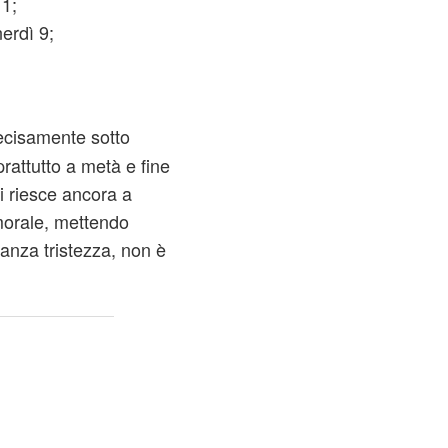
1;
erdì 9;
ecisamente sotto
prattutto a metà e fine
i riesce ancora a
 morale, mettendo
nza tristezza, non è