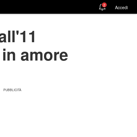
2
Accedi
ll'11
i in amore