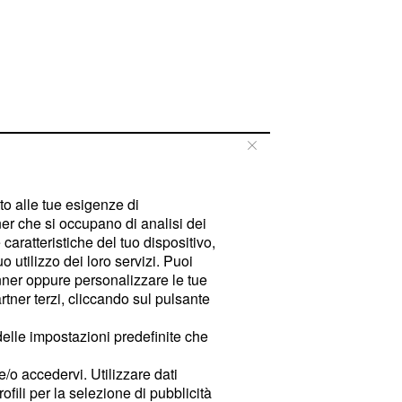
tto alle tue esigenze di
er che si occupano di analisi dei
caratteristiche del tuo dispositivo,
 utilizzo dei loro servizi. Puoi
ner oppure personalizzare le tue
tner terzi, cliccando sul pulsante
delle impostazioni predefinite che
e/o accedervi. Utilizzare dati
rofili per la selezione di pubblicità