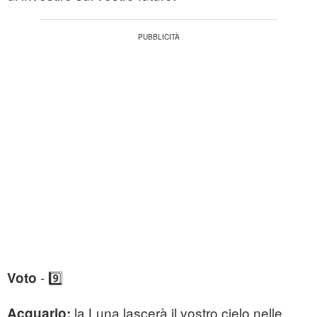
- 9️⃣
Voto
la Luna lascerà il vostro cielo nelle
Acquario: