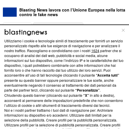
Blasting News lavora con l’Unione Europea nella lotta
contro le fake news
ABOUT
LINEA EDITORIALE
Utilizziamo i cookie e tecnologie simili di tracciamento per fornirti un servizio
Questa sezione offre informazioni trasparenti su Blasting
personalizzato rispetto alle tue esigenze di navigazione e per analizzare il
nostro traffico. Raccogliamo e condividiamo con i nostri
1624
partner che si
News, sui nostri processi editoriali e su come ci impegniamo a
occupano di analisi dei dati web, pubblicità e social media, alcune
creare news di qualità. Inoltre, afferma la nostra aderenza a
informazioni sul tuo dispositivo, come l’indirizzo IP e le caratteristiche del tuo
‘Trust Project - News with Integrity’
Blasting News non è
dispositivo, i quali potrebbero combinarle con altre informazioni che hai
ancora membro del programma, ma ha richiesto di farne
fornito loro o che hanno raccolto dal tuo utilizzo dei loro servizi. Puoi
parte; Trust Project non ha ancora effettuato una verifica di
acconsentire all’uso di tali tecnologie cliccando il pulsante
“Accetta tutti”
conformità agli standard.
presente su questo banner oppure personalizzare le tue scelte, anche
eventualmente negando il consenso al trattamento dei dati personali da
parte dei partner terzi, cliccando sul pulsante
“Personalizza”
.
Su di noi
Chiudendo questo banner (cliccando sul pulsante
“X”
in alto a destra),
acconsenti al permanere delle impostazioni predefinite che non consentono
Team editoriale
l’utilizzo di cookie o altri strumenti di tracciamento diversi dai tecnici.
Noi e i nostri partner trattiamo i tuoi dati di navigazione per: Archiviare
Corporate
informazioni su dispositivo e/o accedervi. Utilizzare dati limitati per la
selezione della pubblicità. Creare profili per la pubblicità personalizzata.
Redazione
Utilizzare profili per la selezione di pubblicità personalizzata. Creare profili