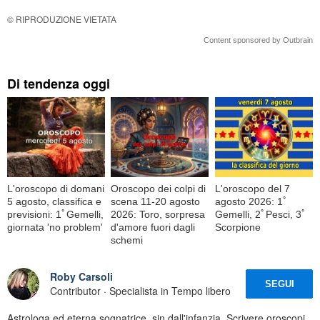
© RIPRODUZIONE VIETATA
Content sponsored by Outbrain
Di tendenza oggi
L'oroscopo di domani
Oroscopo dei colpi di
L'oroscopo del 7
5 agosto, classifica e
scena 11-20 agosto
agosto 2026: 1ﾟ
previsioni: 1ﾟGemelli,
2026: Toro, sorpresa
Gemelli, 2ﾟPesci, 3ﾟ
giornata 'no problem'
d'amore fuori dagli
Scorpione
schemi
Roby Carsoli
SEGUI
Contributor · Specialista in Tempo libero
Astrologa ed eterna sognatrice, sin dall'infanzia. Scrivere oroscopi,