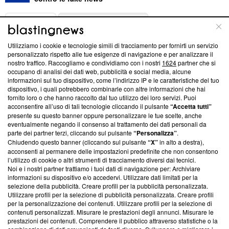
ABOUT
LINEA EDITORIALE
Utilizziamo i cookie e tecnologie simili di tracciamento per fornirti un servizio
Questa sezione offre informazioni trasparenti su Blasting
personalizzato rispetto alle tue esigenze di navigazione e per analizzare il
nostro traffico. Raccogliamo e condividiamo con i nostri
1624
partner che si
News, sui nostri processi editoriali e su come ci impegniamo a
occupano di analisi dei dati web, pubblicità e social media, alcune
creare news di qualità. Inoltre, afferma la nostra aderenza a
informazioni sul tuo dispositivo, come l’indirizzo IP e le caratteristiche del tuo
‘Trust Project - News with Integrity’
Blasting News non è
dispositivo, i quali potrebbero combinarle con altre informazioni che hai
ancora membro del programma, ma ha richiesto di farne
fornito loro o che hanno raccolto dal tuo utilizzo dei loro servizi. Puoi
parte; Trust Project non ha ancora effettuato una verifica di
acconsentire all’uso di tali tecnologie cliccando il pulsante
“Accetta tutti”
conformità agli standard.
presente su questo banner oppure personalizzare le tue scelte, anche
eventualmente negando il consenso al trattamento dei dati personali da
parte dei partner terzi, cliccando sul pulsante
“Personalizza”
.
Su di noi
Chiudendo questo banner (cliccando sul pulsante
“X”
in alto a destra),
acconsenti al permanere delle impostazioni predefinite che non consentono
Team editoriale
l’utilizzo di cookie o altri strumenti di tracciamento diversi dai tecnici.
Noi e i nostri partner trattiamo i tuoi dati di navigazione per: Archiviare
Corporate
informazioni su dispositivo e/o accedervi. Utilizzare dati limitati per la
selezione della pubblicità. Creare profili per la pubblicità personalizzata.
Redazione
Utilizzare profili per la selezione di pubblicità personalizzata. Creare profili
per la personalizzazione dei contenuti. Utilizzare profili per la selezione di
Informativa Privacy
contenuti personalizzati. Misurare le prestazioni degli annunci. Misurare le
prestazioni dei contenuti. Comprendere il pubblico attraverso statistiche o la
Cookie Policy