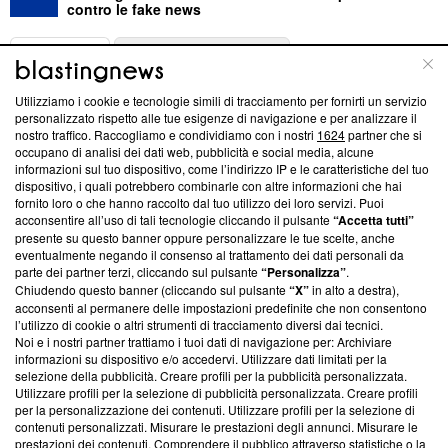
contro le fake news
ABOUT
LINEA EDITORIALE
Utilizziamo i cookie e tecnologie simili di tracciamento per fornirti un servizio
Questa sezione offre informazioni trasparenti su Blasting
personalizzato rispetto alle tue esigenze di navigazione e per analizzare il
nostro traffico. Raccogliamo e condividiamo con i nostri
1624
partner che si
News, sui nostri processi editoriali e su come ci impegniamo a
occupano di analisi dei dati web, pubblicità e social media, alcune
creare news di qualità. Inoltre, afferma la nostra aderenza a
informazioni sul tuo dispositivo, come l’indirizzo IP e le caratteristiche del tuo
‘Trust Project - News with Integrity’
Blasting News non è
dispositivo, i quali potrebbero combinarle con altre informazioni che hai
ancora membro del programma, ma ha richiesto di farne
fornito loro o che hanno raccolto dal tuo utilizzo dei loro servizi. Puoi
parte; Trust Project non ha ancora effettuato una verifica di
acconsentire all’uso di tali tecnologie cliccando il pulsante
“Accetta tutti”
conformità agli standard.
presente su questo banner oppure personalizzare le tue scelte, anche
eventualmente negando il consenso al trattamento dei dati personali da
parte dei partner terzi, cliccando sul pulsante
“Personalizza”
.
Su di noi
Chiudendo questo banner (cliccando sul pulsante
“X”
in alto a destra),
acconsenti al permanere delle impostazioni predefinite che non consentono
Team editoriale
l’utilizzo di cookie o altri strumenti di tracciamento diversi dai tecnici.
Noi e i nostri partner trattiamo i tuoi dati di navigazione per: Archiviare
Corporate
informazioni su dispositivo e/o accedervi. Utilizzare dati limitati per la
selezione della pubblicità. Creare profili per la pubblicità personalizzata.
Redazione
Utilizzare profili per la selezione di pubblicità personalizzata. Creare profili
per la personalizzazione dei contenuti. Utilizzare profili per la selezione di
Informativa Privacy
contenuti personalizzati. Misurare le prestazioni degli annunci. Misurare le
prestazioni dei contenuti. Comprendere il pubblico attraverso statistiche o la