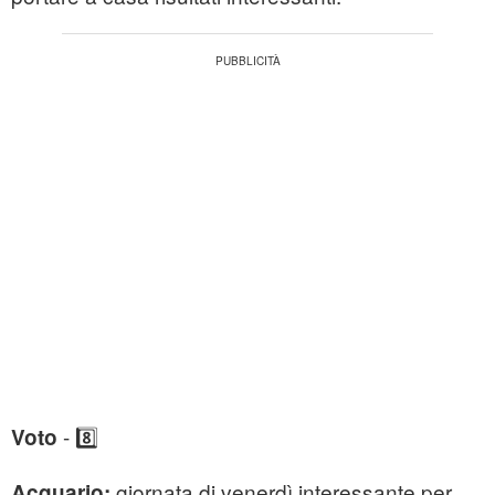
- 8️⃣
Voto
giornata di venerdì interessante per
Acquario: