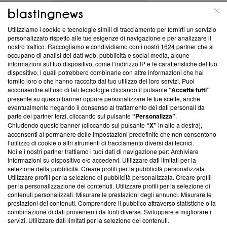
ABOUT
LINEA EDITORIALE
Utilizziamo i cookie e tecnologie simili di tracciamento per fornirti un servizio
Questa sezione offre informazioni trasparenti su Blasting
personalizzato rispetto alle tue esigenze di navigazione e per analizzare il
nostro traffico. Raccogliamo e condividiamo con i nostri
1624
partner che si
News, sui nostri processi editoriali e su come ci impegniamo a
occupano di analisi dei dati web, pubblicità e social media, alcune
creare news di qualità. Inoltre, afferma la nostra aderenza a
informazioni sul tuo dispositivo, come l’indirizzo IP e le caratteristiche del tuo
‘Trust Project - News with Integrity’
Blasting News non è
dispositivo, i quali potrebbero combinarle con altre informazioni che hai
ancora membro del programma, ma ha richiesto di farne
fornito loro o che hanno raccolto dal tuo utilizzo dei loro servizi. Puoi
parte; Trust Project non ha ancora effettuato una verifica di
acconsentire all’uso di tali tecnologie cliccando il pulsante
“Accetta tutti”
conformità agli standard.
presente su questo banner oppure personalizzare le tue scelte, anche
eventualmente negando il consenso al trattamento dei dati personali da
parte dei partner terzi, cliccando sul pulsante
“Personalizza”
.
Su di noi
Chiudendo questo banner (cliccando sul pulsante
“X”
in alto a destra),
acconsenti al permanere delle impostazioni predefinite che non consentono
Team editoriale
l’utilizzo di cookie o altri strumenti di tracciamento diversi dai tecnici.
Noi e i nostri partner trattiamo i tuoi dati di navigazione per: Archiviare
Corporate
informazioni su dispositivo e/o accedervi. Utilizzare dati limitati per la
selezione della pubblicità. Creare profili per la pubblicità personalizzata.
Redazione
Utilizzare profili per la selezione di pubblicità personalizzata. Creare profili
per la personalizzazione dei contenuti. Utilizzare profili per la selezione di
Informativa Privacy
contenuti personalizzati. Misurare le prestazioni degli annunci. Misurare le
prestazioni dei contenuti. Comprendere il pubblico attraverso statistiche o la
Cookie Policy
combinazione di dati provenienti da fonti diverse. Sviluppare e migliorare i
servizi. Utilizzare dati limitati per la selezione dei contenuti.
Blasting SA, IDI CHE-247.845.224, Via Carlo Frasca, 3 - 6900