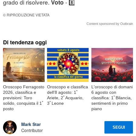
grado di risolvere.
- 8️⃣
Voto
© RIPRODUZIONE VIETATA
Content sponsored by Outbrain
Di tendenza oggi
Oroscopo Ferragosto
Oroscopo e classifica
L'oroscopo di domani
2026, classifica e
dell'8 agosto: 1ﾟ
6 agosto con
previsioni: Toro
Ariete, 2ﾟAcquario,
classifica: 1ﾟBilancia,
solido, conquista il 1ﾟ
3ﾟLeone
sentimenti in primo
posto
piano
Mark Star
SEGUI
Contributor