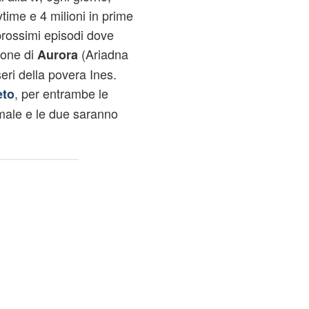
aytime e 4 milioni in prime
 prossimi episodi dove
one di
(Ariadna
Aurora
ri della povera Ines.
, per entrambe le
eto
male e le due saranno