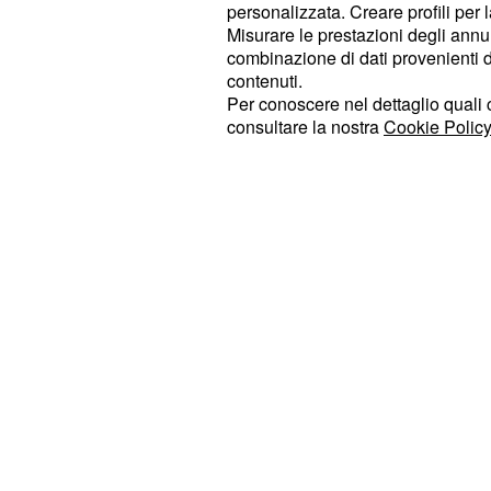
personalizzata. Creare profili per 
accusa donna Francisca dell
Aurora
Misurare le prestazioni degli annun
aver convinto Bernarda a uccidere i
combinazione di dati provenienti da 
presenta a sorpresa in aula di tribu
contenuti.
Per conoscere nel dettaglio quali c
rischia proprio di essere incriminata
consultare la nostra
Cookie Policy