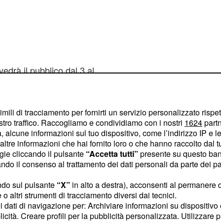
drà il pubblico dal 3 al
nicomio?
imili di tracciamento per fornirti un servizio personalizzato rispe
stro traffico. Raccogliamo e condividiamo con i nostri
1624
partn
 al centro
 alcune informazioni sul tuo dispositivo, come l’indirizzo IP e le 
ltre informazioni che hai fornito loro o che hanno raccolto dal tuo
l processo per l'omicidio
ogie cliccando il pulsante
“Accetta tutti”
presente su questo ban
ragazza viene accusata
o il consenso al trattamento dei dati personali da parte dei par
 Francisca e deve
ndo sul pulsante
“X”
in alto a destra), acconsenti al permanere 
ire in carcere. L'avvocato
o altri strumenti di tracciamento diversi dai tecnici.
i testimonianza dei suoi
uoi dati di navigazione per: Archiviare informazioni su dispositivo 
e veramente molto male.
licità. Creare profili per la pubblicità personalizzata. Utilizzare p