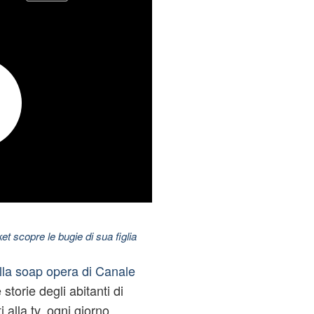
t scopre le bugie di sua figlia
lla soap opera di Canale
storie degli abitanti di
alla tv, ogni giorno,