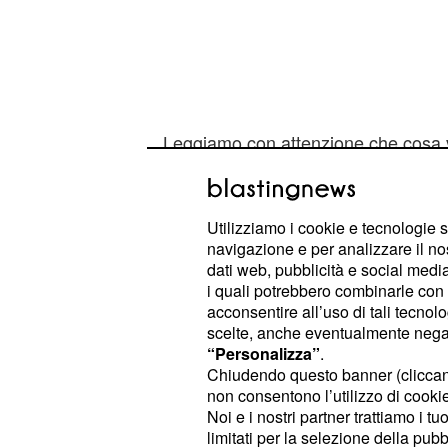
Leggiamo con attenzione che cosa ve
9 aprile.
Aurora portata in ma
Utilizziamo i cookie e tecnologie s
navigazione e per analizzare il no
Le news de Il Segreto
informano che
dati web, pubblicità e social media,
i quali potrebbero combinarle con a
dell'attenzione del pubblico ci sarà i
acconsentire all’uso di tali tecnol
di Bernarda ai danni di
. La 
Aurora
scelte, anche eventualmente negand
anche del tentato omicidio di donna
“Personalizza”
.
Chiudendo questo banner (clicca
difendersi in tutti i modi per non fin
non consentono l’utilizzo di cookie 
della nonna riesce ad invalidare ogn
Noi e i nostri partner trattiamo i t
cari e la situazione per lei si mett
limitati per la selezione della pubb