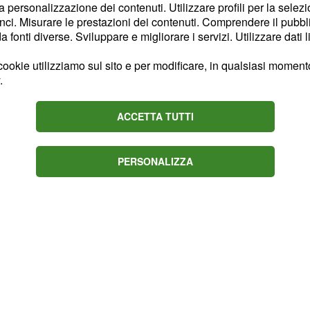
la personalizzazione dei contenuti. Utilizzare profili per la selez
a morte di Pepa e di
ci. Misurare le prestazioni dei contenuti. Comprendere il pubblic
l marito ma Fulgencio si
fonti diverse. Sviluppare e migliorare i servizi. Utilizzare dati l
nale e la povera Castro
ookie utilizziamo sul sito e per modificare, in qualsiasi momento,
.
.
ACCETTA TUTTI
PERSONALIZZA