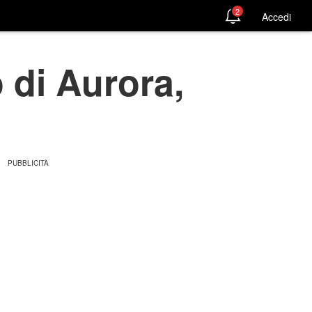
2
Accedi
o di Aurora,