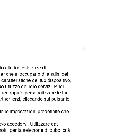
tto alle tue esigenze di
er che si occupano di analisi dei
caratteristiche del tuo dispositivo,
 utilizzo dei loro servizi. Puoi
ner oppure personalizzare le tue
tner terzi, cliccando sul pulsante
delle impostazioni predefinite che
e/o accedervi. Utilizzare dati
rofili per la selezione di pubblicità