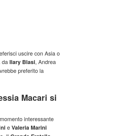
eferisci uscire con Asia o
a da
, Andrea
Ilary Blasi
rebbe preferito la
essia Macari si
o momento interessante
e
ini
Valeria Marini