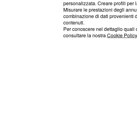
personalizzata. Creare profili per 
dimostrando al pubblico tutto il suo 
Misurare le prestazioni degli annun
combinazione di dati provenienti da 
piccola
. Il
Asia Nuccetelli
Grande F
contenuti.
divertito a stuzzicare i due mandando
Per conoscere nel dettaglio quali c
vasche. Andrea ha urlato ad Asia di s
consultare la nostra
Cookie Policy
dicendo '
Stai nel tuo. Non tocchi
tentativo di tenersi alla larga, la r
rincarato la dose chiedendo ad Andre
ragazza.