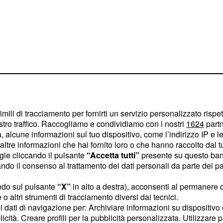
imili di tracciamento per fornirti un servizio personalizzato rispe
stro traffico. Raccogliamo e condividiamo con i nostri
1624
partn
 alcune informazioni sul tuo dispositivo, come l’indirizzo IP e le 
ltre informazioni che hai fornito loro o che hanno raccolto dal tuo
ogie cliccando il pulsante
“Accetta tutti”
presente su questo ban
o il consenso al trattamento dei dati personali da parte dei par
rnati ancora una volta
mante-Nuccetelli. Un
ndo sul pulsante
“X”
in alto a destra), acconsenti al permanere 
iornalisti che hanno
o altri strumenti di tracciamento diversi dai tecnici.
uoi dati di navigazione per: Archiviare informazioni su dispositivo 
e un
interesse da parte di
licità. Creare profili per la pubblicità personalizzata. Utilizzare p
a smentito questa notizia