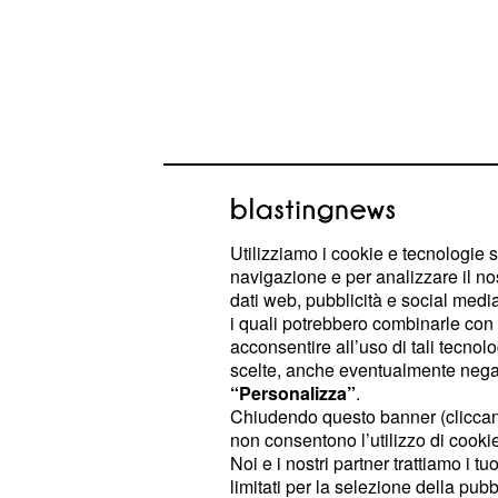
Utilizziamo i cookie e tecnologie s
navigazione e per analizzare il no
dati web, pubblicità e social media,
i quali potrebbero combinarle con a
acconsentire all’uso di tali tecnol
scelte, anche eventualmente negand
Ma nonostante quell'assenza si è to
“Personalizza”
.
sul presunto triangolo De Lellis-Da
Chiudendo questo banner (clicca
triangolo alimentato per lo più dai g
non consentono l’utilizzo di cookie 
Noi e i nostri partner trattiamo i t
messo in giro una voce riguardant
limitati per la selezione della pubb
Andrea verso Asia
. Ma il ragazzo h