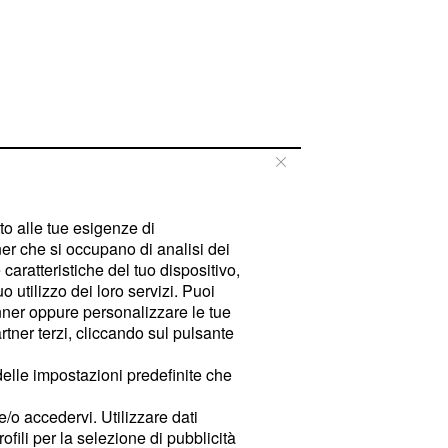
tto alle tue esigenze di
er che si occupano di analisi dei
caratteristiche del tuo dispositivo,
 utilizzo dei loro servizi. Puoi
ner oppure personalizzare le tue
tner terzi, cliccando sul pulsante
delle impostazioni predefinite che
e/o accedervi. Utilizzare dati
rofili per la selezione di pubblicità