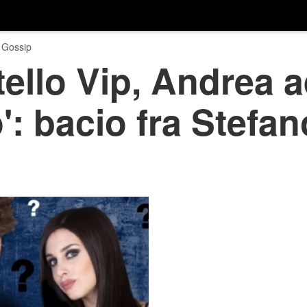
 Gossip
ello Vip, Andrea a
o': bacio fra Stefan