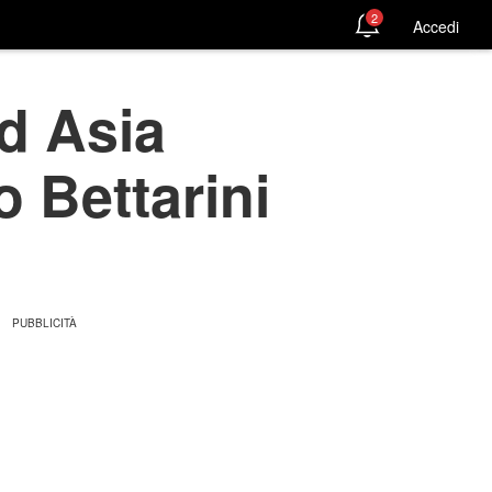
2
Accedi
d Asia
o Bettarini