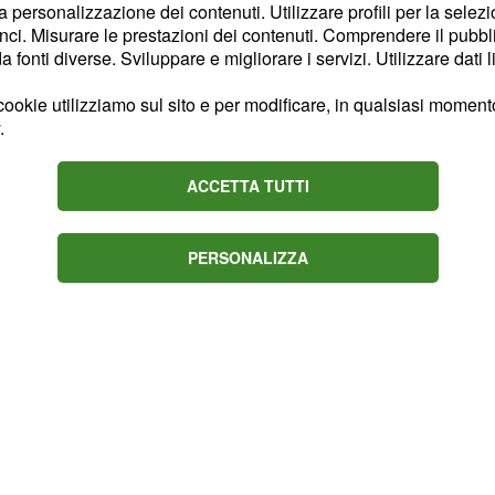
la personalizzazione dei contenuti. Utilizzare profili per la selez
disinteresse per la
ci. Misurare le prestazioni dei contenuti. Comprendere il pubblic
fonti diverse. Sviluppare e migliorare i servizi. Utilizzare dati l
si è poi
ratello Vip
 loro alla sfida delle
ookie utilizziamo sul sito e per modificare, in qualsiasi momento,
targli alla larga
.
'. Ma nonostante il
amoci
edazione del GF VIP ha
ACCETTA TUTTI
a di avvicinarsi alla
PERSONALIZZA