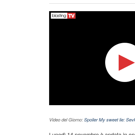
Video del Giorno:
Spoiler My sweet lie: Sevke
Lunedì 14 novembre è andata in ond