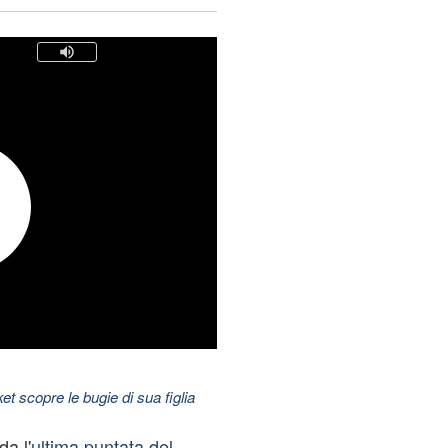
t scopre le bugie di sua figlia
a l'
ultima puntata del