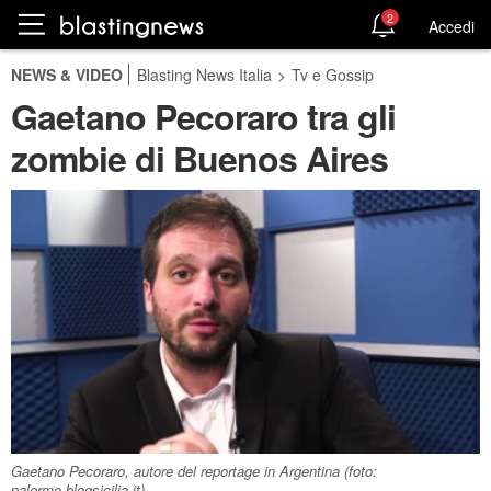
2
Accedi
NEWS & VIDEO
Blasting News Italia
>
Tv e Gossip
Gaetano Pecoraro tra gli
zombie di Buenos Aires
Gaetano Pecoraro, autore del reportage in Argentina (foto:
palermo.blogsicilia.it)