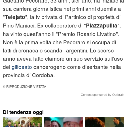
Gaetano Pecoraro, 33 anni, siciliano, ha iniziato la
sua carriera giornalistica nei primi anni duemila a
"
", la tv privata di Partinico di proprietà di
Telejato
Pino Maniaci. Ex collaboratore di "
",
Piazzapulita
ha vinto quest'anno il "Premio Rosario Livatino".
Non è la prima volta che Pecoraro si occupa di
fatti di cronaca o scandali argentini. Lo scorso
anno aveva fatto clamore un suo servizio sull'uso
del
glifosato
cancerogeno come diserbante nella
provincia di Cordoba.
© RIPRODUZIONE VIETATA
Content sponsored by Outbrain
Di tendenza oggi