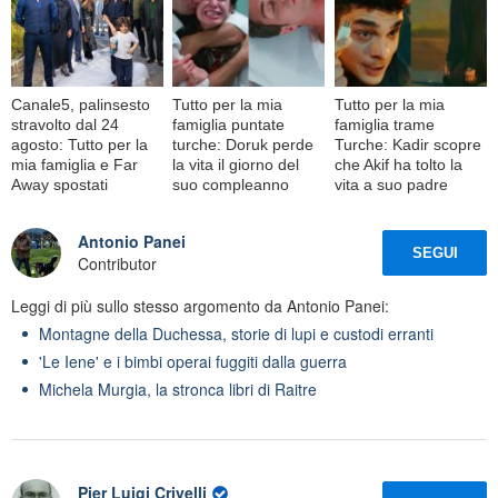
Canale5, palinsesto
Tutto per la mia
Tutto per la mia
stravolto dal 24
famiglia puntate
famiglia trame
agosto: Tutto per la
turche: Doruk perde
Turche: Kadir scopre
mia famiglia e Far
la vita il giorno del
che Akif ha tolto la
Away spostati
suo compleanno
vita a suo padre
Antonio Panei
SEGUI
Contributor
Leggi di più sullo stesso argomento da Antonio Panei:
Montagne della Duchessa, storie di lupi e custodi erranti
'Le Iene' e i bimbi operai fuggiti dalla guerra
Michela Murgia, la stronca libri di Raitre
Pier Luigi Crivelli