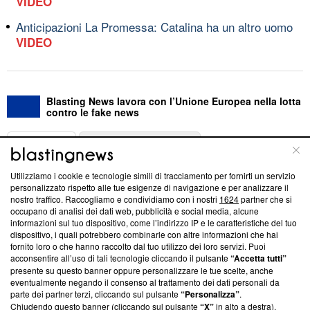
VIDEO
Anticipazioni La Promessa: Catalina ha un altro uomo
VIDEO
Blasting News lavora con l’Unione Europea nella lotta
contro le fake news
ABOUT
LINEA EDITORIALE
Utilizziamo i cookie e tecnologie simili di tracciamento per fornirti un servizio
Questa sezione offre informazioni trasparenti su Blasting
personalizzato rispetto alle tue esigenze di navigazione e per analizzare il
nostro traffico. Raccogliamo e condividiamo con i nostri
1624
partner che si
News, sui nostri processi editoriali e su come ci impegniamo a
occupano di analisi dei dati web, pubblicità e social media, alcune
creare news di qualità. Inoltre, afferma la nostra aderenza a
informazioni sul tuo dispositivo, come l’indirizzo IP e le caratteristiche del tuo
‘Trust Project - News with Integrity’
Blasting News non è
dispositivo, i quali potrebbero combinarle con altre informazioni che hai
ancora membro del programma, ma ha richiesto di farne
fornito loro o che hanno raccolto dal tuo utilizzo dei loro servizi. Puoi
parte; Trust Project non ha ancora effettuato una verifica di
acconsentire all’uso di tali tecnologie cliccando il pulsante
“Accetta tutti”
conformità agli standard.
presente su questo banner oppure personalizzare le tue scelte, anche
eventualmente negando il consenso al trattamento dei dati personali da
parte dei partner terzi, cliccando sul pulsante
“Personalizza”
.
Su di noi
Chiudendo questo banner (cliccando sul pulsante
“X”
in alto a destra),