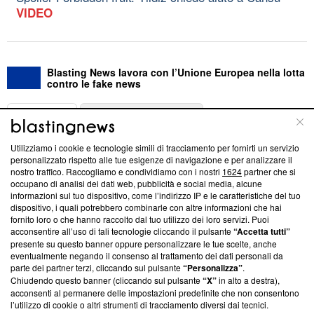
VIDEO
Blasting News lavora con l’Unione Europea nella lotta
contro le fake news
ABOUT
LINEA EDITORIALE
Utilizziamo i cookie e tecnologie simili di tracciamento per fornirti un servizio
Questa sezione offre informazioni trasparenti su Blasting
personalizzato rispetto alle tue esigenze di navigazione e per analizzare il
nostro traffico. Raccogliamo e condividiamo con i nostri
1624
partner che si
News, sui nostri processi editoriali e su come ci impegniamo a
occupano di analisi dei dati web, pubblicità e social media, alcune
creare news di qualità. Inoltre, afferma la nostra aderenza a
informazioni sul tuo dispositivo, come l’indirizzo IP e le caratteristiche del tuo
‘Trust Project - News with Integrity’
Blasting News non è
dispositivo, i quali potrebbero combinarle con altre informazioni che hai
ancora membro del programma, ma ha richiesto di farne
fornito loro o che hanno raccolto dal tuo utilizzo dei loro servizi. Puoi
parte; Trust Project non ha ancora effettuato una verifica di
acconsentire all’uso di tali tecnologie cliccando il pulsante
“Accetta tutti”
conformità agli standard.
presente su questo banner oppure personalizzare le tue scelte, anche
eventualmente negando il consenso al trattamento dei dati personali da
parte dei partner terzi, cliccando sul pulsante
“Personalizza”
.
Su di noi
Chiudendo questo banner (cliccando sul pulsante
“X”
in alto a destra),
acconsenti al permanere delle impostazioni predefinite che non consentono
Team editoriale
l’utilizzo di cookie o altri strumenti di tracciamento diversi dai tecnici.