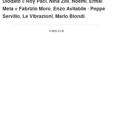
e
,
,
,
Diodato
Roy Paci
Nina Zilli
Noemi
Ermal
e
,
-
Meta
Fabrizio Moro
Enzo Avitabile
Peppe
,
,
.
Servillo
Le Vibrazioni
Mario Biondi