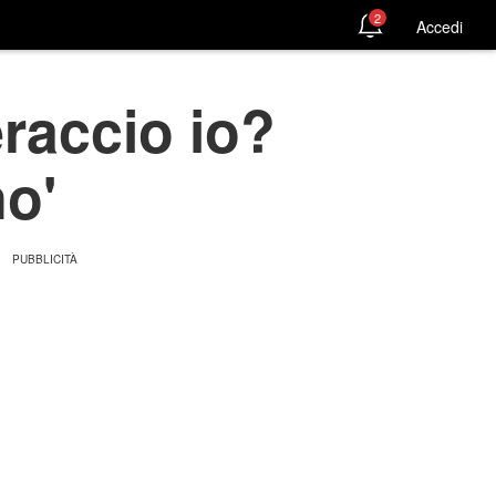
2
Accedi
raccio io?
no'