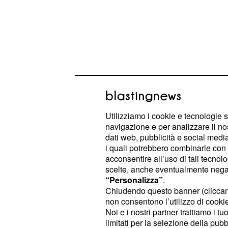
Utilizziamo i cookie e tecnologie s
navigazione e per analizzare il no
Il tutto nasce quando l'ex marito di
dati web, pubblicità e social media,
l'episodio dell'arresto, il momento de
i quali potrebbero combinarle con a
nella sua abitazione sotto lo sguardo
acconsentire all’uso di tali tecnol
scelte, anche eventualmente negand
familiari. Un racconto molto person
“Personalizza”
.
segnato la vita di Corona. Non la 
Chiudendo questo banner (clicca
Mughini che mostra il proprio disap
non consentono l’utilizzo di cookie 
Noi e i nostri partner trattiamo i t
braccia:
questo gesto scatena il de
limitati per la selezione della pubb