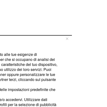
tto alle tue esigenze di
er che si occupano di analisi dei
caratteristiche del tuo dispositivo,
 utilizzo dei loro servizi. Puoi
ner oppure personalizzare le tue
tner terzi, cliccando sul pulsante
delle impostazioni predefinite che
e/o accedervi. Utilizzare dati
rofili per la selezione di pubblicità