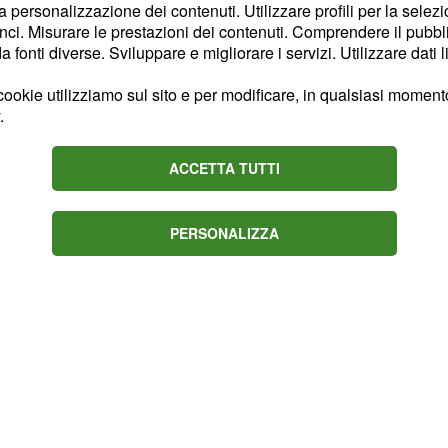
te all'attacco insultando
la personalizzazione dei contenuti. Utilizzare profili per la selez
mpro e ti metto in
ci. Misurare le prestazioni dei contenuti. Comprendere il pubblic
fonti diverse. Sviluppare e migliorare i servizi. Utilizzare dati l
 qui, l'ira funesta non si
 posso insegnarti a fare
ookie utilizziamo sul sito e per modificare, in qualsiasi momento,
.
opie con i miei libri non
una.
ACCETTA TUTTI
PERSONALIZZA