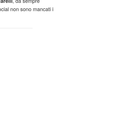
, da sempre
arelli
ocial non sono mancati i