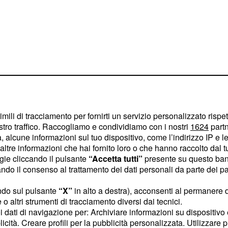
imili di tracciamento per fornirti un servizio personalizzato rispe
stro traffico. Raccogliamo e condividiamo con i nostri
1624
partn
 Nina Moric racconta
 alcune informazioni sul tuo dispositivo, come l’indirizzo IP e le 
ll'irruzione degli agenti
ltre informazioni che hai fornito loro o che hanno raccolto dal tuo
 intimorito dei suoi
ogie cliccando il pulsante
“Accetta tutti”
presente su questo ban
o il consenso al trattamento dei dati personali da parte dei par
ale e intimo che ha
pensa così Giampiero
ndo sul pulsante
“X”
in alto a destra), acconsenti al permanere 
punto agitando le
o altri strumenti di tracciamento diversi dai tecnici.
uoi dati di navigazione per: Archiviare informazioni su dispositivo 
. Immediatamente,
lirio
licità. Creare profili per la pubblicità personalizzata. Utilizzare p