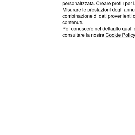
l'ex fidanzato di Belen Rodriguez
par
personalizzata. Creare profili per 
il giornalista: "
Sei un buffone, ti co
Misurare le prestazioni degli annun
combinazione di dati provenienti da 
". Ma non finisce
giardino a scrivere
contenuti.
placa e così volano altre offese: "Io
Per conoscere nel dettaglio quali c
consultare la nostra
Cookie Policy
lo scrittore, ho venduto migliaia di c
come te che non ne vendi neanche 