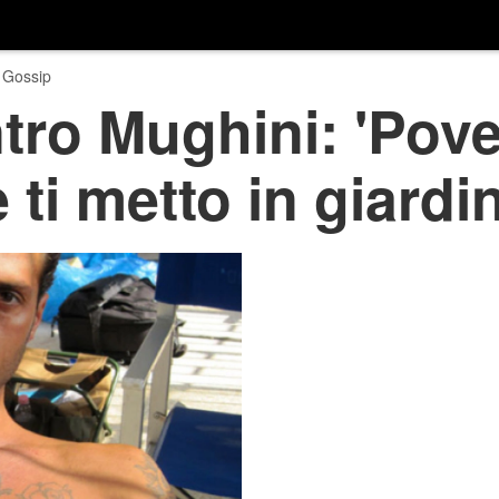
 Gossip
ro Mughini: 'Pove
ti metto in giardi