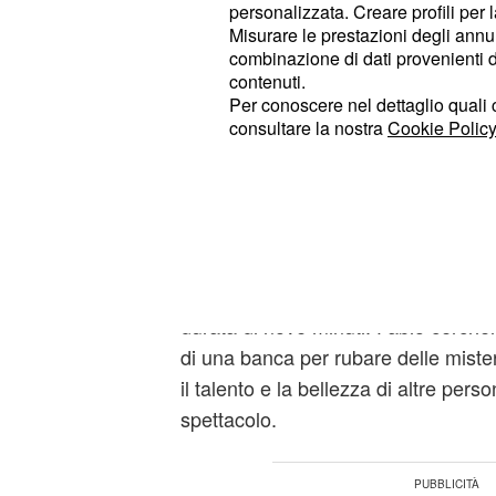
personalizzata. Creare profili per 
estate."Sogno di scrivere e dirigere
Misurare le prestazioni degli annun
detto Rovazzi.
combinazione di dati provenienti da 
contenuti.
Per conoscere nel dettaglio quali c
Fabio Rovazzi: 'Sono 
consultare la nostra
Cookie Policy
so cantare, quindi ho 
Il giovane youtuber ha
,
confessato
immagine, di avere avuto la brillant
gli manca, ovvero la voce e la belle
proprio che Rovazzi decide di mostra
durata di nove minuti: Fabio cerche
di una banca per rubare delle miste
il talento e la bellezza di altre per
spettacolo.