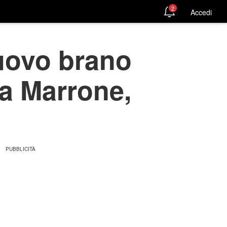
2
Accedi
uovo brano
a Marrone,