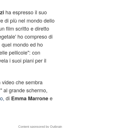
ha espresso il suo
zi
e di più nel mondo dello
 film scritto e diretto
 vegetale' ho compreso di
i quel mondo ed ho
lle pellicole": con
la i suoi piani per il
un video che sembra
o" al grande schermo,
o,
di
e
Emma Marrone
Content sponsored by Outbrain