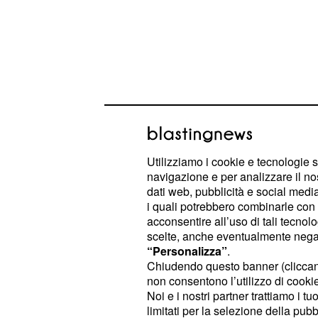
Utilizziamo i cookie e tecnologie s
navigazione e per analizzare il no
dati web, pubblicità e social media,
i quali potrebbero combinarle con a
Poche semplici parole per giustificar
acconsentire all’uso di tali tecnol
scelte, anche eventualmente negand
soprattutto dal momento in cui Fed
“Personalizza”
.
hanno deciso di non invitarlo al lor
Chiudendo questo banner (clicca
non consentono l’utilizzo di cookie 
Il singolo sarà seguito da un videocl
Noi e i nostri partner trattiamo i t
limitati per la selezione della pubb
punta a diventare uno dei
tormento