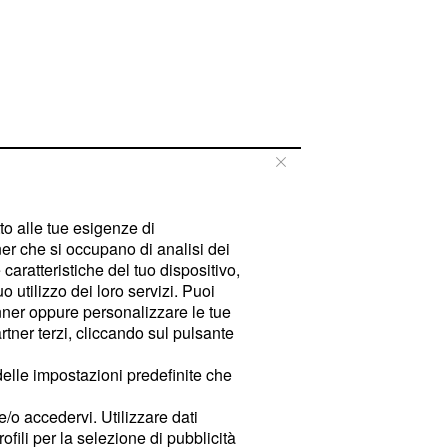
tto alle tue esigenze di
er che si occupano di analisi dei
caratteristiche del tuo dispositivo,
 utilizzo dei loro servizi. Puoi
ner oppure personalizzare le tue
tner terzi, cliccando sul pulsante
delle impostazioni predefinite che
e/o accedervi. Utilizzare dati
rofili per la selezione di pubblicità