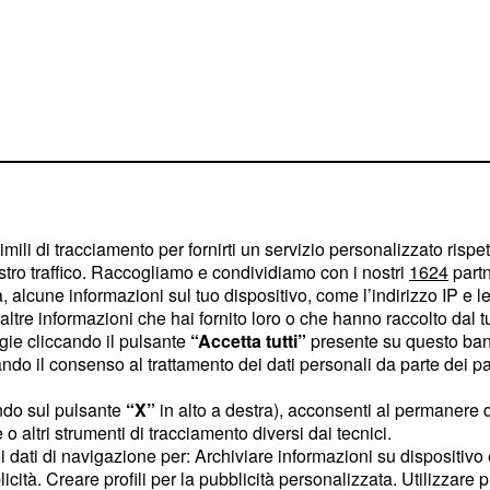
imili di tracciamento per fornirti un servizio personalizzato rispe
stro traffico. Raccogliamo e condividiamo con i nostri
1624
partn
 alcune informazioni sul tuo dispositivo, come l’indirizzo IP e le 
ltre informazioni che hai fornito loro o che hanno raccolto dal tuo
e la fine del rapporto,
ogie cliccando il pulsante
“Accetta tutti”
presente su questo ban
o il consenso al trattamento dei dati personali da parte dei par
ez e
Chiara Ferragni
o matrimonio.
ndo sul pulsante
“X”
in alto a destra), acconsenti al permanere 
o altri strumenti di tracciamento diversi dai tecnici.
ip di circa nove minuti e
uoi dati di navigazione per: Archiviare informazioni su dispositivo 
licità. Creare profili per la pubblicità personalizzata. Utilizzare p
più ascoltati di questa
ni