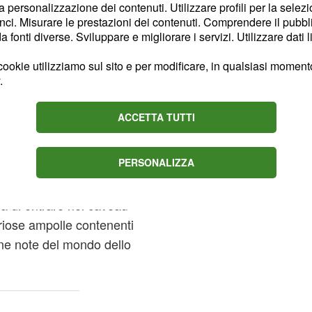
la personalizzazione dei contenuti. Utilizzare profili per la selez
 anche un film", ha anche
ci. Misurare le prestazioni dei contenuti. Comprendere il pubblic
fonti diverse. Sviluppare e migliorare i servizi. Utilizzare dati l
ookie utilizziamo sul sito e per modificare, in qualsiasi momento,
brutto e non
.
cercato aiuto'
ACCETTA TUTTI
 ironizzando sulla propria
e idea di rubare ciò che
PERSONALIZZA
zza. Un furto vero e
re nella sua clip della
rà di entrare nel caveau
riose ampolle contenenti
sone note del mondo dello