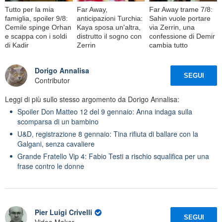
Tutto per la mia
Far Away,
Far Away trame 7/8:
famiglia, spoiler 9/8:
anticipazioni Turchia:
Sahin vuole portare
Cemile spinge Orhan
Kaya sposa un'altra,
via Zerrin, una
e scappa con i soldi
distrutto il sogno con
confessione di Demir
di Kadir
Zerrin
cambia tutto
Dorigo Annalisa
SEGUI
Contributor
Leggi di più sullo stesso argomento da Dorigo Annalisa:
Spoiler Don Matteo 12 del 9 gennaio: Anna indaga sulla
scomparsa di un bambino
U&D, registrazione 8 gennaio: Tina rifiuta di ballare con la
Galgani, senza cavaliere
Grande Fratello Vip 4: Fabio Testi a rischio squalifica per una
frase contro le donne
Pier Luigi Crivelli
SEGUI