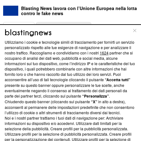
Blasting News lavora con l’Unione Europea nella lotta
contro le fake news
ABOUT
LINEA EDITORIALE
Utilizziamo i cookie e tecnologie simili di tracciamento per fornirti un servizio
Questa sezione offre informazioni trasparenti su Blasting
personalizzato rispetto alle tue esigenze di navigazione e per analizzare il
nostro traffico. Raccogliamo e condividiamo con i nostri
1624
partner che si
News, sui nostri processi editoriali e su come ci impegniamo a
occupano di analisi dei dati web, pubblicità e social media, alcune
creare news di qualità. Inoltre, afferma la nostra aderenza a
informazioni sul tuo dispositivo, come l’indirizzo IP e le caratteristiche del tuo
‘Trust Project - News with Integrity’
Blasting News non è
dispositivo, i quali potrebbero combinarle con altre informazioni che hai
ancora membro del programma, ma ha richiesto di farne
fornito loro o che hanno raccolto dal tuo utilizzo dei loro servizi. Puoi
parte; Trust Project non ha ancora effettuato una verifica di
acconsentire all’uso di tali tecnologie cliccando il pulsante
“Accetta tutti”
conformità agli standard.
presente su questo banner oppure personalizzare le tue scelte, anche
eventualmente negando il consenso al trattamento dei dati personali da
parte dei partner terzi, cliccando sul pulsante
“Personalizza”
.
Su di noi
Chiudendo questo banner (cliccando sul pulsante
“X”
in alto a destra),
acconsenti al permanere delle impostazioni predefinite che non consentono
Team editoriale
l’utilizzo di cookie o altri strumenti di tracciamento diversi dai tecnici.
Noi e i nostri partner trattiamo i tuoi dati di navigazione per: Archiviare
Corporate
informazioni su dispositivo e/o accedervi. Utilizzare dati limitati per la
selezione della pubblicità. Creare profili per la pubblicità personalizzata.
Redazione
Utilizzare profili per la selezione di pubblicità personalizzata. Creare profili
per la personalizzazione dei contenuti. Utilizzare profili per la selezione di