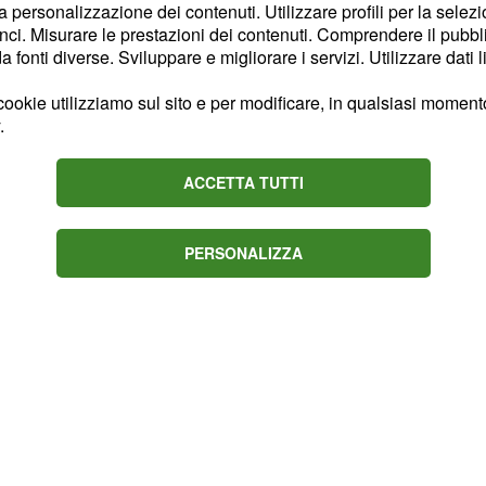
la personalizzazione dei contenuti. Utilizzare profili per la selez
dei social network, di
ci. Misurare le prestazioni dei contenuti. Comprendere il pubblic
, e di come possano
fonti diverse. Sviluppare e migliorare i servizi. Utilizzare dati l
egista ha confessato che
ookie utilizziamo sul sito e per modificare, in qualsiasi momento,
isogno di iscriversi ad
.
zzato che ci penserà tra
che ricordato altri film
ACCETTA TUTTI
 Femmine, Poveri ma
Natale.
PERSONALIZZA