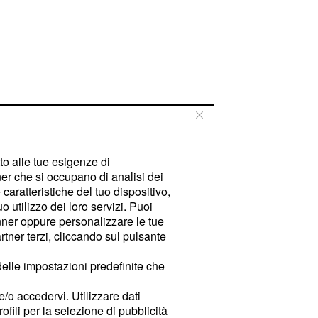
tto alle tue esigenze di
er che si occupano di analisi dei
caratteristiche del tuo dispositivo,
 utilizzo dei loro servizi. Puoi
ner oppure personalizzare le tue
tner terzi, cliccando sul pulsante
delle impostazioni predefinite che
e/o accedervi. Utilizzare dati
rofili per la selezione di pubblicità