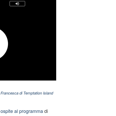
 Francesca di Temptation Island
,
ospite al programma
di