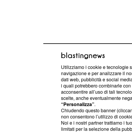
Utilizziamo i cookie e tecnologie s
navigazione e per analizzare il no
dati web, pubblicità e social media,
i quali potrebbero combinarle con a
Ha dichiarato: “Il
lavoro
ha avuto un 
acconsentire all’uso di tali tecnol
scelte, anche eventualmente negand
risposta pop a tutto quello che mi 
“Personalizza”
.
Chiudendo questo banner (clicca
Ha rivelato, inoltre, che mentre scr
non consentono l’utilizzo di cookie 
quando sta girando un film, imposta
Noi e i nostri partner trattiamo i t
limitati per la selezione della pubb
in "modalità aereo" per evitare di dis