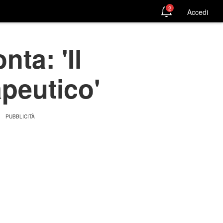
2
Accedi
ta: 'Il
apeutico'