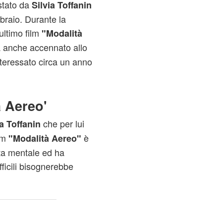
istato da
Silvia Toffanin
bbraio. Durante la
ltimo film
"Modalità
 ha anche accennato allo
nteressato circa un anno
à Aereo'
che per lui
ia Toffanin
lm
è
"Modalità Aereo"
sta mentale ed ha
fficili bisognerebbe