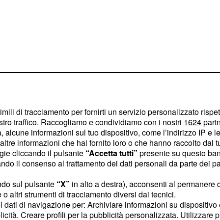
imili di tracciamento per fornirti un servizio personalizzato rispe
stro traffico. Raccogliamo e condividiamo con i nostri
1624
partn
 alcune informazioni sul tuo dispositivo, come l’indirizzo IP e le 
ltre informazioni che hai fornito loro o che hanno raccolto dal tuo
effetto terapeutico, la
ogie cliccando il pulsante
“Accetta tutti”
presente su questo ban
o il consenso al trattamento dei dati personali da parte dei par
stava succedendo".
ndo sul pulsante
“X”
in alto a destra), acconsenti al permanere 
ive un copione oppure
o altri strumenti di tracciamento diversi dai tecnici.
 sempre il suo cellulare
uoi dati di navigazione per: Archiviare informazioni su dispositivo 
licità. Creare profili per la pubblicità personalizzata. Utilizzare p
trarsi.
Continuando