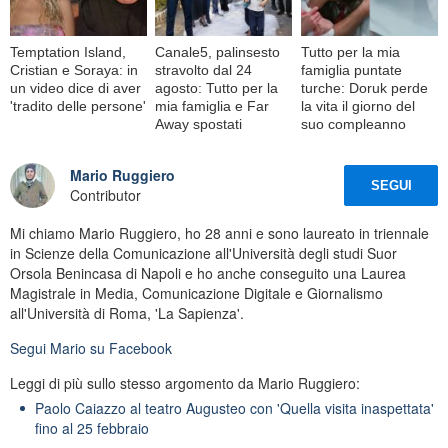
Temptation Island,
Canale5, palinsesto
Tutto per la mia
Cristian e Soraya: in
stravolto dal 24
famiglia puntate
un video dice di aver
agosto: Tutto per la
turche: Doruk perde
'tradito delle persone'
mia famiglia e Far
la vita il giorno del
Away spostati
suo compleanno
Mario Ruggiero
SEGUI
Contributor
Mi chiamo Mario Ruggiero, ho 28 anni e sono laureato in triennale
in Scienze della Comunicazione all'Università degli studi Suor
Orsola Benincasa di Napoli e ho anche conseguito una Laurea
Magistrale in Media, Comunicazione Digitale e Giornalismo
all'Università di Roma, 'La Sapienza'.
Segui
Mario
su Facebook
Leggi di più sullo stesso argomento da Mario Ruggiero:
Paolo Caiazzo al teatro Augusteo con 'Quella visita inaspettata'
fino al 25 febbraio