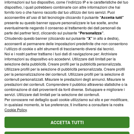
informazioni sul tuo dispositivo, come l’indirizzo IP e le caratteristiche del tuo
‘Trust Project - News with Integrity’
Blasting News non è
dispositivo, i quali potrebbero combinarle con altre informazioni che hai
ancora membro del programma, ma ha richiesto di farne
fornito loro o che hanno raccolto dal tuo utilizzo dei loro servizi. Puoi
parte; Trust Project non ha ancora effettuato una verifica di
acconsentire all’uso di tali tecnologie cliccando il pulsante
“Accetta tutti”
conformità agli standard.
presente su questo banner oppure personalizzare le tue scelte, anche
eventualmente negando il consenso al trattamento dei dati personali da
parte dei partner terzi, cliccando sul pulsante
“Personalizza”
.
Su di noi
Chiudendo questo banner (cliccando sul pulsante
“X”
in alto a destra),
acconsenti al permanere delle impostazioni predefinite che non consentono
Team editoriale
l’utilizzo di cookie o altri strumenti di tracciamento diversi dai tecnici.
Noi e i nostri partner trattiamo i tuoi dati di navigazione per: Archiviare
Corporate
informazioni su dispositivo e/o accedervi. Utilizzare dati limitati per la
selezione della pubblicità. Creare profili per la pubblicità personalizzata.
Redazione
Utilizzare profili per la selezione di pubblicità personalizzata. Creare profili
per la personalizzazione dei contenuti. Utilizzare profili per la selezione di
Informativa Privacy
contenuti personalizzati. Misurare le prestazioni degli annunci. Misurare le
prestazioni dei contenuti. Comprendere il pubblico attraverso statistiche o la
Cookie Policy
combinazione di dati provenienti da fonti diverse. Sviluppare e migliorare i
servizi. Utilizzare dati limitati per la selezione dei contenuti.
Blasting SA, IDI CHE-247.845.224, Via Carlo Frasca, 3 - 6900
Per conoscere nel dettaglio quali cookie utilizziamo sul sito e per modificare,
Lugano (Svizzera) Tel:
+39 0690258937
in qualsiasi momento, le tue preferenze, ti invitiamo a consultare la nostra
Cookie Policy
.
© 2026 Blasting News
ACCETTA TUTTI