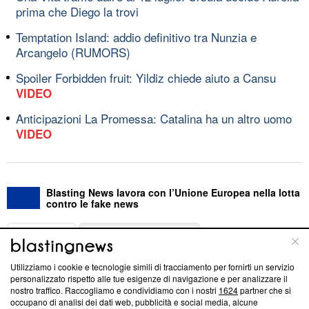
prima che Diego la trovi
Temptation Island: addio definitivo tra Nunzia e
Arcangelo (RUMORS)
Spoiler Forbidden fruit: Yildiz chiede aiuto a Cansu
VIDEO
Anticipazioni La Promessa: Catalina ha un altro uomo
VIDEO
Blasting News lavora con l’Unione Europea nella lotta
contro le fake news
ABOUT
LINEA EDITORIALE
Utilizziamo i cookie e tecnologie simili di tracciamento per fornirti un servizio
Questa sezione offre informazioni trasparenti su Blasting
personalizzato rispetto alle tue esigenze di navigazione e per analizzare il
nostro traffico. Raccogliamo e condividiamo con i nostri
1624
partner che si
News, sui nostri processi editoriali e su come ci impegniamo a
occupano di analisi dei dati web, pubblicità e social media, alcune
creare news di qualità. Inoltre, afferma la nostra aderenza a