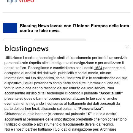
figlia
VIDEO
Blasting News lavora con l’Unione Europea nella lotta
contro le fake news
ABOUT
LINEA EDITORIALE
Utilizziamo i cookie e tecnologie simili di tracciamento per fornirti un servizio
Questa sezione offre informazioni trasparenti su Blasting
personalizzato rispetto alle tue esigenze di navigazione e per analizzare il
nostro traffico. Raccogliamo e condividiamo con i nostri
1624
partner che si
News, sui nostri processi editoriali e su come ci impegniamo a
occupano di analisi dei dati web, pubblicità e social media, alcune
creare news di qualità. Inoltre, afferma la nostra aderenza a
informazioni sul tuo dispositivo, come l’indirizzo IP e le caratteristiche del tuo
‘Trust Project - News with Integrity’
Blasting News non è
dispositivo, i quali potrebbero combinarle con altre informazioni che hai
ancora membro del programma, ma ha richiesto di farne
fornito loro o che hanno raccolto dal tuo utilizzo dei loro servizi. Puoi
parte; Trust Project non ha ancora effettuato una verifica di
acconsentire all’uso di tali tecnologie cliccando il pulsante
“Accetta tutti”
conformità agli standard.
presente su questo banner oppure personalizzare le tue scelte, anche
eventualmente negando il consenso al trattamento dei dati personali da
parte dei partner terzi, cliccando sul pulsante
“Personalizza”
.
Su di noi
Chiudendo questo banner (cliccando sul pulsante
“X”
in alto a destra),
acconsenti al permanere delle impostazioni predefinite che non consentono
Team editoriale
l’utilizzo di cookie o altri strumenti di tracciamento diversi dai tecnici.
Noi e i nostri partner trattiamo i tuoi dati di navigazione per: Archiviare
Corporate