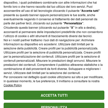
‘Trust Project - News with Integrity’
Blasting News non è
dispositivo, i quali potrebbero combinarle con altre informazioni che hai
ancora membro del programma, ma ha richiesto di farne
fornito loro o che hanno raccolto dal tuo utilizzo dei loro servizi. Puoi
parte; Trust Project non ha ancora effettuato una verifica di
acconsentire all’uso di tali tecnologie cliccando il pulsante
“Accetta tutti”
conformità agli standard.
presente su questo banner oppure personalizzare le tue scelte, anche
eventualmente negando il consenso al trattamento dei dati personali da
parte dei partner terzi, cliccando sul pulsante
“Personalizza”
.
Su di noi
Chiudendo questo banner (cliccando sul pulsante
“X”
in alto a destra),
acconsenti al permanere delle impostazioni predefinite che non consentono
Team editoriale
l’utilizzo di cookie o altri strumenti di tracciamento diversi dai tecnici.
Noi e i nostri partner trattiamo i tuoi dati di navigazione per: Archiviare
Corporate
informazioni su dispositivo e/o accedervi. Utilizzare dati limitati per la
selezione della pubblicità. Creare profili per la pubblicità personalizzata.
Redazione
Utilizzare profili per la selezione di pubblicità personalizzata. Creare profili
per la personalizzazione dei contenuti. Utilizzare profili per la selezione di
Informativa Privacy
contenuti personalizzati. Misurare le prestazioni degli annunci. Misurare le
prestazioni dei contenuti. Comprendere il pubblico attraverso statistiche o la
Cookie Policy
combinazione di dati provenienti da fonti diverse. Sviluppare e migliorare i
servizi. Utilizzare dati limitati per la selezione dei contenuti.
Blasting SA, IDI CHE-247.845.224, Via Carlo Frasca, 3 - 6900
Per conoscere nel dettaglio quali cookie utilizziamo sul sito e per modificare,
Lugano (Svizzera) Tel:
+39 0690258937
in qualsiasi momento, le tue preferenze, ti invitiamo a consultare la nostra
Cookie Policy
.
© 2026 Blasting News
ACCETTA TUTTI
PERSONALIZZA