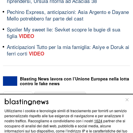
riprendersi, Ursula ritorna ad Acacias 38
Pechino Express, anticipazioni: Asia Argento e Dayane
Mello potrebbero far parte del cast
Spoiler My sweet lie: Sevket scopre le bugie di sua
figlia
VIDEO
Anticipazioni Tutto per la mia famiglia: Asiye e Doruk ai
ferri corti
VIDEO
Blasting News lavora con l’Unione Europea nella lotta
contro le fake news
ABOUT
LINEA EDITORIALE
Utilizziamo i cookie e tecnologie simili di tracciamento per fornirti un servizio
Questa sezione offre informazioni trasparenti su Blasting
personalizzato rispetto alle tue esigenze di navigazione e per analizzare il
nostro traffico. Raccogliamo e condividiamo con i nostri
1624
partner che si
News, sui nostri processi editoriali e su come ci impegniamo a
occupano di analisi dei dati web, pubblicità e social media, alcune
creare news di qualità. Inoltre, afferma la nostra aderenza a
informazioni sul tuo dispositivo, come l’indirizzo IP e le caratteristiche del tuo