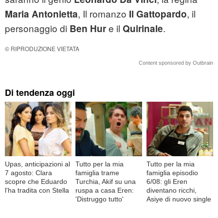
, Il romanzo
, il
Maria Antonietta
Il Gattopardo
personaggio di
e il
.
Ben Hur
Quirinale
© RIPRODUZIONE VIETATA
Content sponsored by Outbrain
Di tendenza oggi
Upas, anticipazioni al
Tutto per la mia
Tutto per la mia
7 agosto: Clara
famiglia trame
famiglia episodio
scopre che Eduardo
Turchia, Akif su una
6/08: gli Eren
l'ha tradita con Stella
ruspa a casa Eren:
diventano ricchi,
'Distruggo tutto'
Asiye di nuovo single