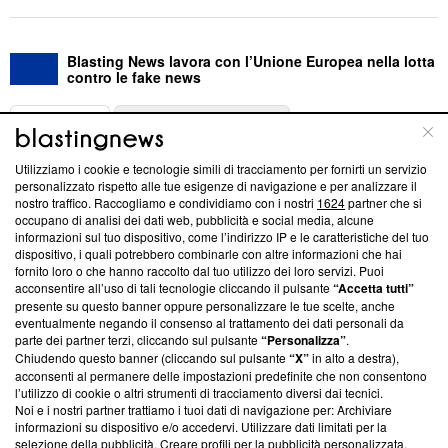
Blasting News lavora con l’Unione Europea nella lotta
contro le fake news
ABOUT
LINEA EDITORIALE
Utilizziamo i cookie e tecnologie simili di tracciamento per fornirti un servizio
Questa sezione offre informazioni trasparenti su Blasting
personalizzato rispetto alle tue esigenze di navigazione e per analizzare il
nostro traffico. Raccogliamo e condividiamo con i nostri
1624
partner che si
News, sui nostri processi editoriali e su come ci impegniamo a
occupano di analisi dei dati web, pubblicità e social media, alcune
creare news di qualità. Inoltre, afferma la nostra aderenza a
informazioni sul tuo dispositivo, come l’indirizzo IP e le caratteristiche del tuo
‘Trust Project - News with Integrity’
Blasting News non è
dispositivo, i quali potrebbero combinarle con altre informazioni che hai
ancora membro del programma, ma ha richiesto di farne
fornito loro o che hanno raccolto dal tuo utilizzo dei loro servizi. Puoi
parte; Trust Project non ha ancora effettuato una verifica di
acconsentire all’uso di tali tecnologie cliccando il pulsante
“Accetta tutti”
conformità agli standard.
presente su questo banner oppure personalizzare le tue scelte, anche
eventualmente negando il consenso al trattamento dei dati personali da
parte dei partner terzi, cliccando sul pulsante
“Personalizza”
.
Su di noi
Chiudendo questo banner (cliccando sul pulsante
“X”
in alto a destra),
acconsenti al permanere delle impostazioni predefinite che non consentono
Team editoriale
l’utilizzo di cookie o altri strumenti di tracciamento diversi dai tecnici.
Noi e i nostri partner trattiamo i tuoi dati di navigazione per: Archiviare
Corporate
informazioni su dispositivo e/o accedervi. Utilizzare dati limitati per la
selezione della pubblicità. Creare profili per la pubblicità personalizzata.