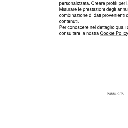
personalizzata. Creare profili per 
sarà ancora piena di dubbi riguardo
Misurare le prestazioni degli annun
combinazione di dati provenienti da 
Spoiler Un posto al S
contenuti.
Per conoscere nel dettaglio quali c
l'inevitabile scontro t
consultare la nostra
Cookie Policy
Sebastiano
Nelle prossime puntate di
Un posto
riceverà una visita del tutto inaspett
nel frattempo, la relazione di coppi
a dare problemi tra il fidanzato e lo 