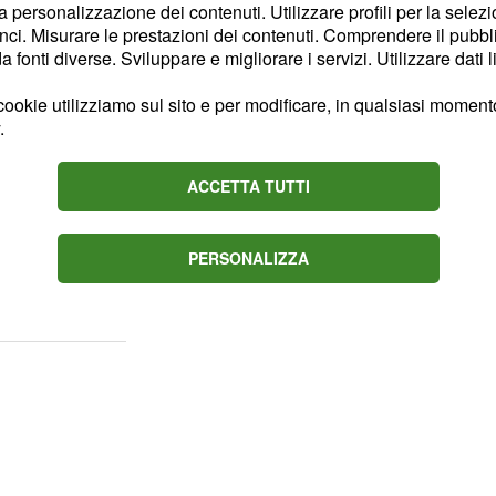
la personalizzazione dei contenuti. Utilizzare profili per la selez
 al suo futuro con
.
Denis
ci. Misurare le prestazioni dei contenuti. Comprendere il pubblic
fonti diverse. Sviluppare e migliorare i servizi. Utilizzare dati l
ole:
ookie utilizziamo sul sito e per modificare, in qualsiasi momento,
ra Arturo e
.
ACCETTA TUTTI
,
 al Sole
Marina
ata sul posto di lavoro e
PERSONALIZZA
a con
continuerà
Fabrizio
zio.