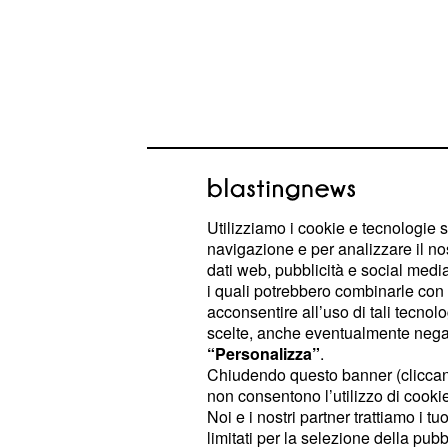
Utilizziamo i cookie e tecnologie s
navigazione e per analizzare il no
dati web, pubblicità e social media,
i quali potrebbero combinarle con a
Si continuerà inoltre a parlare di
Al
acconsentire all’uso di tali tecnol
piuttosto delicata, decisa a tornare
scelte, anche eventualmente negand
assieme alla sorellina
, che ass
Mia
“Personalizza”
.
Chiudendo questo banner (clicca
differente in quanto contraria alla sc
non consentono l’utilizzo di cookie 
maggiore. Si parlerà infine anche del
Noi e i nostri partner trattiamo i t
, in seguito alla dichiarazione
Nadia
limitati per la selezione della pubb