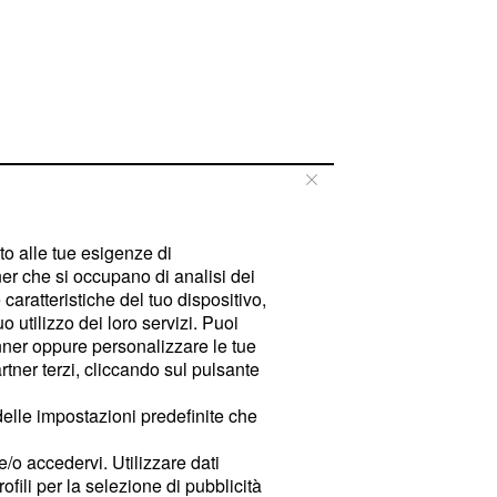
tto alle tue esigenze di
er che si occupano di analisi dei
caratteristiche del tuo dispositivo,
 utilizzo dei loro servizi. Puoi
ner oppure personalizzare le tue
tner terzi, cliccando sul pulsante
delle impostazioni predefinite che
e/o accedervi. Utilizzare dati
rofili per la selezione di pubblicità