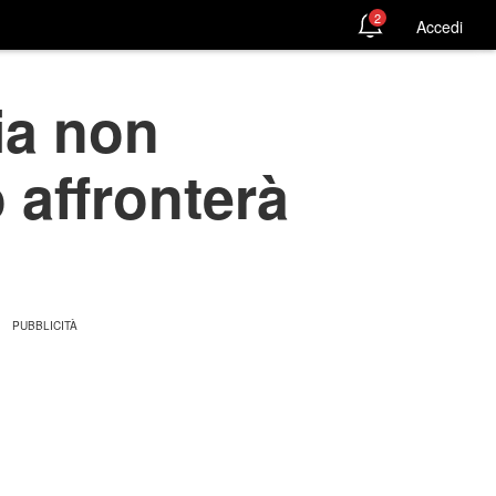
2
Accedi
ia non
 affronterà