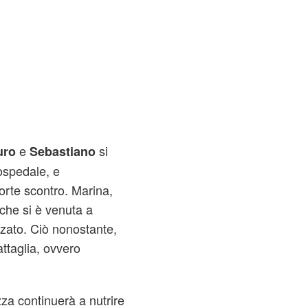
e
si
uro
Sebastiano
 ospedale, e
forte scontro. Marina,
 che si è venuta a
nzato. Ciò nonostante,
ttaglia, ovvero
zza continuerà a nutrire