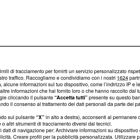
imili di tracciamento per fornirti un servizio personalizzato rispe
stro traffico. Raccogliamo e condividiamo con i nostri
1624
partn
 alcune informazioni sul tuo dispositivo, come l’indirizzo IP e le 
ltre informazioni che hai fornito loro o che hanno raccolto dal tuo
, già in una situazione
ex
ogie cliccando il pulsante
“Accetta tutti”
presente su questo ban
 nella sua vecchia casa
o il consenso al trattamento dei dati personali da parte dei par
umerà un atteggiamento
ndo sul pulsante
“X”
in alto a destra), acconsenti al permanere 
elta della sorella
o altri strumenti di tracciamento diversi dai tecnici.
la crisi tra
Renato e
uoi dati di navigazione per: Archiviare informazioni su dispositivo 
 di lui, mentre
Giulia
licità. Creare profili per la pubblicità personalizzata. Utilizzare p