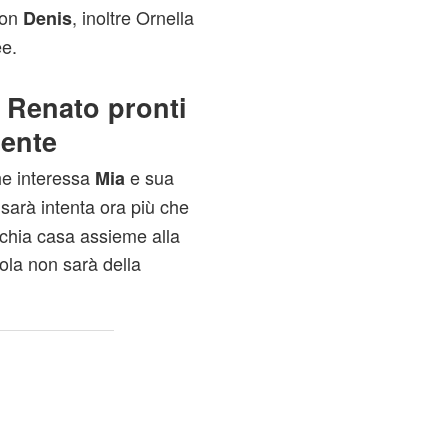
con
, inoltre Ornella
Denis
ee.
 Renato pronti
mente
he interessa
e sua
Mia
 sarà intenta ora più che
cchia casa assieme alla
cola non sarà della