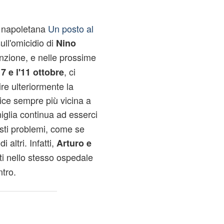
p napoletana
Un posto al
sull'omicidio di
Nino
enzione, e nelle prossime
, ci
l 7 e l'11 ottobre
ire ulteriormente la
rice sempre più vicina a
iglia continua ad esserci
esti problemi, come se
altri. Infatti,
Arturo e
ti nello stesso ospedale
ntro.