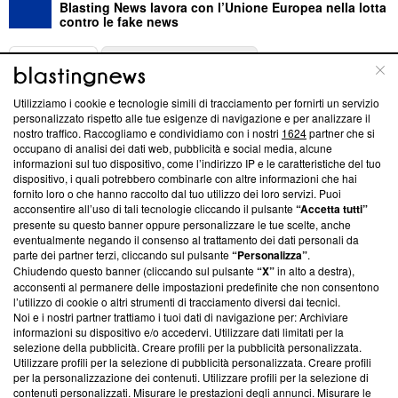
Blasting News lavora con l’Unione Europea nella lotta
contro le fake news
ABOUT
LINEA EDITORIALE
Utilizziamo i cookie e tecnologie simili di tracciamento per fornirti un servizio
Questa sezione offre informazioni trasparenti su Blasting
personalizzato rispetto alle tue esigenze di navigazione e per analizzare il
nostro traffico. Raccogliamo e condividiamo con i nostri
1624
partner che si
News, sui nostri processi editoriali e su come ci impegniamo a
occupano di analisi dei dati web, pubblicità e social media, alcune
creare news di qualità. Inoltre, afferma la nostra aderenza a
informazioni sul tuo dispositivo, come l’indirizzo IP e le caratteristiche del tuo
‘Trust Project - News with Integrity’
Blasting News non è
dispositivo, i quali potrebbero combinarle con altre informazioni che hai
ancora membro del programma, ma ha richiesto di farne
fornito loro o che hanno raccolto dal tuo utilizzo dei loro servizi. Puoi
parte; Trust Project non ha ancora effettuato una verifica di
acconsentire all’uso di tali tecnologie cliccando il pulsante
“Accetta tutti”
conformità agli standard.
presente su questo banner oppure personalizzare le tue scelte, anche
eventualmente negando il consenso al trattamento dei dati personali da
parte dei partner terzi, cliccando sul pulsante
“Personalizza”
.
Su di noi
Chiudendo questo banner (cliccando sul pulsante
“X”
in alto a destra),
acconsenti al permanere delle impostazioni predefinite che non consentono
Team editoriale
l’utilizzo di cookie o altri strumenti di tracciamento diversi dai tecnici.
Noi e i nostri partner trattiamo i tuoi dati di navigazione per: Archiviare
Corporate
informazioni su dispositivo e/o accedervi. Utilizzare dati limitati per la
selezione della pubblicità. Creare profili per la pubblicità personalizzata.
Redazione
Utilizzare profili per la selezione di pubblicità personalizzata. Creare profili
per la personalizzazione dei contenuti. Utilizzare profili per la selezione di
Informativa Privacy
contenuti personalizzati. Misurare le prestazioni degli annunci. Misurare le