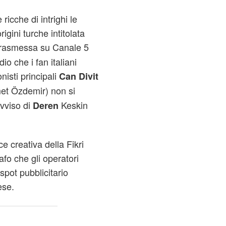
icche di intrighi le
gini turche intitolata
trasmessa su Canale 5
dio che i fan italiani
nisti principali
Can Divit
t Özdemir) non si
vviso di
Keskin
Deren
ce creativa della Fikri
afo che gli operatori
spot pubblicitario
ese.