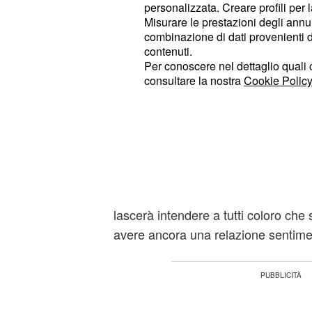
ammiraglia Mediaset lunedì 20 luglio 
personalizzata. Creare profili per 
Misurare le prestazioni degli annun
raccontano che cominceranno le reg
combinazione di dati provenienti da 
. L’esordio di
sul set 
Harika
Osman
contenuti.
pubblicità di Orgatte verrà apprezza
Per conoscere nel dettaglio quali c
consultare la nostra
Cookie Policy
sembrerà interpretare alla perfezio
appena sostituirà un modello. Il com
quello di bere per una giornata inte
da sponsorizzare, prodotta dal sign
Il fratello di Ayhan verrà raggiunto 
Polen che scatenerà la gelosia di Sa
lascerà intendere a tutti coloro che
avere ancora una relazione sentime