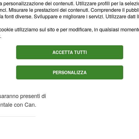
al solito orario,
la personalizzazione dei contenuti. Utilizzare profili per la selez
ci. Misurare le prestazioni dei contenuti. Comprendere il pubblic
istrazioni alla
Fikri
fonti diverse. Sviluppare e migliorare i servizi. Utilizzare dati l
realizzato per la
to molto, poiché
ookie utilizziamo sul sito e per modificare, in qualsiasi momento,
.
ne la sua parte non
pito del macellaio sarà
ACCETTA TUTTI
ra la bevanda biologica
or Levent.
PERSONALIZZA
anche dalla diabolica
nem per il fatto che
 saranno presenti di
ntale con Can.