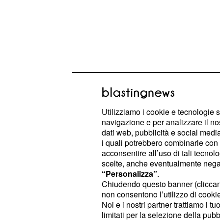
Utilizziamo i cookie e tecnologie s
navigazione e per analizzare il no
dati web, pubblicità e social media,
i quali potrebbero combinarle con a
acconsentire all’uso di tali tecnol
DayDreamer, trama del
scelte, anche eventualmente negand
Osman recita bene il 
“Personalizza”
.
Chiudendo questo banner (clicca
modello
non consentono l’utilizzo di cookie 
Noi e i nostri partner trattiamo i t
Le anticipazioni della
puntata che ve
limitati per la selezione della pubb