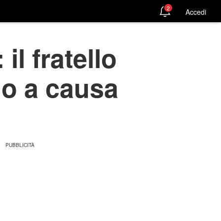
2
Accedi
il fratello
no a causa