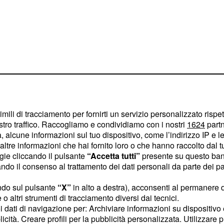
imili di tracciamento per fornirti un servizio personalizzato rispe
stro traffico. Raccogliamo e condividiamo con i nostri
1624
partn
 alcune informazioni sul tuo dispositivo, come l’indirizzo IP e le 
ltre informazioni che hai fornito loro o che hanno raccolto dal tuo
ogie cliccando il pulsante
“Accetta tutti”
presente su questo ban
 20 luglio:
o il consenso al trattamento dei dati personali da parte dei par
ruolo di
ndo sul pulsante
“X”
in alto a destra), acconsenti al permanere 
o altri strumenti di tracciamento diversi dai tecnici.
uoi dati di navigazione per: Archiviare informazioni su dispositivo 
rrà trasmessa sulla rete
licità. Creare profili per la pubblicità personalizzata. Utilizzare p