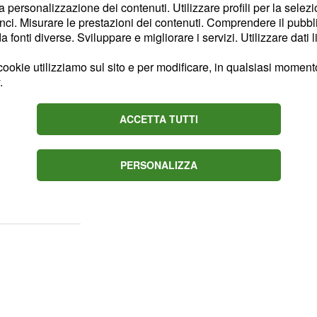
la personalizzazione dei contenuti. Utilizzare profili per la selez
ci. Misurare le prestazioni dei contenuti. Comprendere il pubblic
fonti diverse. Sviluppare e migliorare i servizi. Utilizzare dati l
nco chiede
ookie utilizziamo sul sito e per modificare, in qualsiasi momento,
.
to al sole
,
Franco
o cosa nasconde
Nunzio
ACCETTA TUTTI
volgersi a
un personaggio
 si tratta? Il bacio tra
PERSONALIZZA
(Imma Pirone) avrà
a