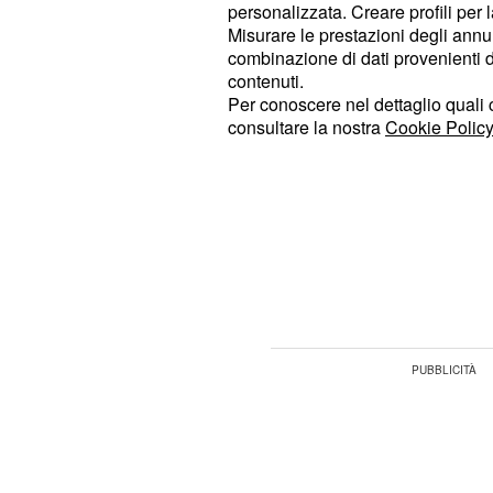
contrapposti a Bruno e Morgana.
personalizzata. Creare profili per 
Misurare le prestazioni degli annun
combinazione di dati provenienti da 
Lunedì 1º marzo: Fra
contenuti.
aiuto
Per conoscere nel dettaglio quali c
consultare la nostra
Cookie Policy
Nell'episodio del
1° marzo di Un pos
(Peppe Zarbo), dopo aver scopert
(Vladimir Randazzo), deciderà di ri
misterioso
per farsi aiutare, ma di chi
(Lorenzo Sarcinelli) e
Patrizio
Clar
serie ripercussioni sui due.