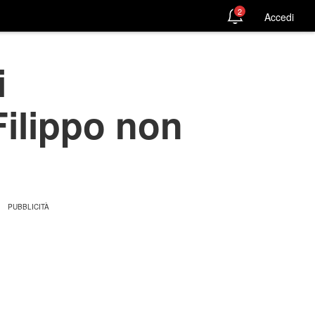
2
Accedi
i
Filippo non