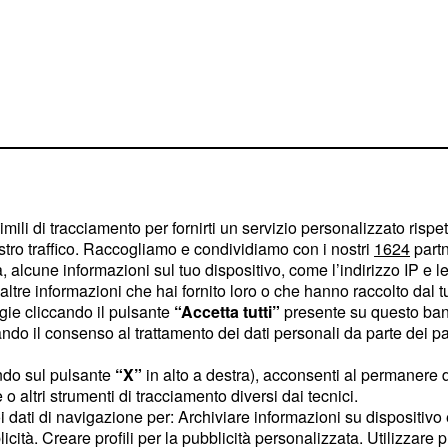
imili di tracciamento per fornirti un servizio personalizzato rispe
stro traffico. Raccogliamo e condividiamo con i nostri
1624
partn
 alcune informazioni sul tuo dispositivo, come l’indirizzo IP e le 
ta di Jimmy, deciderà di
ltre informazioni che hai fornito loro o che hanno raccolto dal tuo
empo Franco troverà i
ogie cliccando il pulsante
“Accetta tutti”
presente su questo ban
o il consenso al trattamento dei dati personali da parte dei par
uori dai guai, ma per
inaspettato, ma chi?
ndo sul pulsante
“X”
in alto a destra), acconsenti al permanere 
samente più leggeri, si
o altri strumenti di tracciamento diversi dai tecnici.
uoi dati di navigazione per: Archiviare informazioni su dispositivo 
sorelle con Sasà e Bice
licità. Creare profili per la pubblicità personalizzata. Utilizzare p