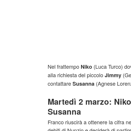
Nel frattempo
(Luca Turco) do
Niko
alla richiesta del piccolo
(Ge
Jimmy
contattare
(Agnese Lorenzi
Susanna
Martedì 2 marzo: Niko
Susanna
Franco riuscirà a ottenere la cifra n
debiti di Nunzio e deciderà di partir