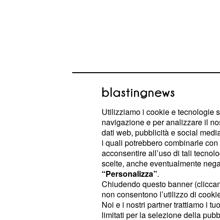
Utilizziamo i cookie e tecnologie s
navigazione e per analizzare il no
dati web, pubblicità e social media,
Niko, a causa di un'esplicita richies
i quali potrebbero combinarle con a
chiedere aiuto a Susanna. Nel fratt
acconsentire all’uso di tali tecnol
scelte, anche eventualmente negand
soldi necessari per mettere Nunzio f
“Personalizza”
.
farlo dovrà rivolgersi a qualcuno d'
Chiudendo questo banner (clicca
Infine in una storyline dai toni deci
non consentono l’utilizzo di cookie 
Noi e i nostri partner trattiamo i t
scatenerà una guerra tra fratelli e 
limitati per la selezione della pubb