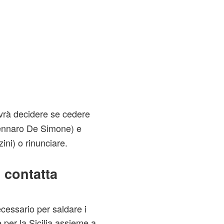
vrà decidere se cedere
nnaro De Simone) e
ni) o rinunciare.
 contatta
ecessario per saldare i
e per la Sicilia assieme a