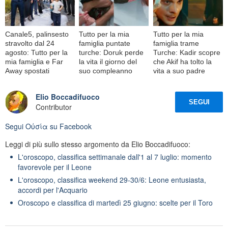
Canale5, palinsesto
Tutto per la mia
Tutto per la mia
stravolto dal 24
famiglia puntate
famiglia trame
agosto: Tutto per la
turche: Doruk perde
Turche: Kadir scopre
mia famiglia e Far
la vita il giorno del
che Akif ha tolto la
Away spostati
suo compleanno
vita a suo padre
Elio Boccadifuoco
SEGUI
Contributor
Segui
Oὐσία
su Facebook
Leggi di più sullo stesso argomento da Elio Boccadifuoco:
L'oroscopo, classifica settimanale dall'1 al 7 luglio: momento
favorevole per il Leone
L'oroscopo, classifica weekend 29-30/6: Leone entusiasta,
accordi per l'Acquario
Oroscopo e classifica di martedì 25 giugno: scelte per il Toro