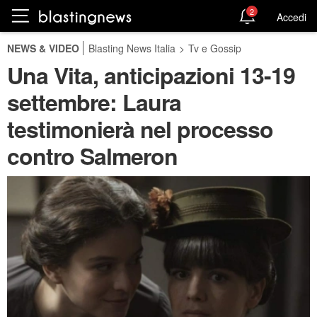
2
Accedi
NEWS & VIDEO
Blasting News Italia
>
Tv e Gossip
Una Vita, anticipazioni 13-19
settembre: Laura
testimonierà nel processo
contro Salmeron