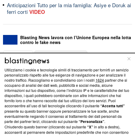
Anticipazioni Tutto per la mia famiglia: Asiye e Doruk ai
ferri corti
VIDEO
Blasting News lavora con l’Unione Europea nella lotta
contro le fake news
ABOUT
LINEA EDITORIALE
Utilizziamo i cookie e tecnologie simili di tracciamento per fornirti un servizio
Questa sezione offre informazioni trasparenti su Blasting
personalizzato rispetto alle tue esigenze di navigazione e per analizzare il
nostro traffico. Raccogliamo e condividiamo con i nostri
1624
partner che si
News, sui nostri processi editoriali e su come ci impegniamo a
occupano di analisi dei dati web, pubblicità e social media, alcune
creare news di qualità. Inoltre, afferma la nostra aderenza a
informazioni sul tuo dispositivo, come l’indirizzo IP e le caratteristiche del tuo
‘Trust Project - News with Integrity’
Blasting News non è
dispositivo, i quali potrebbero combinarle con altre informazioni che hai
ancora membro del programma, ma ha richiesto di farne
fornito loro o che hanno raccolto dal tuo utilizzo dei loro servizi. Puoi
parte; Trust Project non ha ancora effettuato una verifica di
acconsentire all’uso di tali tecnologie cliccando il pulsante
“Accetta tutti”
conformità agli standard.
presente su questo banner oppure personalizzare le tue scelte, anche
eventualmente negando il consenso al trattamento dei dati personali da
parte dei partner terzi, cliccando sul pulsante
“Personalizza”
.
Su di noi
Chiudendo questo banner (cliccando sul pulsante
“X”
in alto a destra),
acconsenti al permanere delle impostazioni predefinite che non consentono
Team editoriale