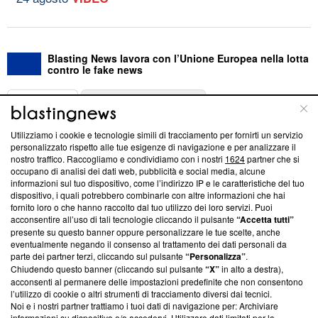
Blasting News lavora con l’Unione Europea nella lotta
contro le fake news
ABOUT
LINEA EDITORIALE
Utilizziamo i cookie e tecnologie simili di tracciamento per fornirti un servizio
Questa sezione offre informazioni trasparenti su Blasting
personalizzato rispetto alle tue esigenze di navigazione e per analizzare il
nostro traffico. Raccogliamo e condividiamo con i nostri
1624
partner che si
News, sui nostri processi editoriali e su come ci impegniamo a
occupano di analisi dei dati web, pubblicità e social media, alcune
creare news di qualità. Inoltre, afferma la nostra aderenza a
informazioni sul tuo dispositivo, come l’indirizzo IP e le caratteristiche del tuo
‘Trust Project - News with Integrity’
Blasting News non è
dispositivo, i quali potrebbero combinarle con altre informazioni che hai
ancora membro del programma, ma ha richiesto di farne
fornito loro o che hanno raccolto dal tuo utilizzo dei loro servizi. Puoi
parte; Trust Project non ha ancora effettuato una verifica di
acconsentire all’uso di tali tecnologie cliccando il pulsante
“Accetta tutti”
conformità agli standard.
presente su questo banner oppure personalizzare le tue scelte, anche
eventualmente negando il consenso al trattamento dei dati personali da
parte dei partner terzi, cliccando sul pulsante
“Personalizza”
.
Su di noi
Chiudendo questo banner (cliccando sul pulsante
“X”
in alto a destra),
acconsenti al permanere delle impostazioni predefinite che non consentono
Team editoriale
l’utilizzo di cookie o altri strumenti di tracciamento diversi dai tecnici.
Noi e i nostri partner trattiamo i tuoi dati di navigazione per: Archiviare
Corporate
informazioni su dispositivo e/o accedervi. Utilizzare dati limitati per la