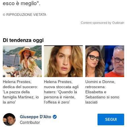
esco è meglio".
© RIPRODUZIONE VIETATA
Content sponsored by Outbrain
Di tendenza oggi
Helena Prestes,
Helena Prestes,
Uomini e Donne,
dedica del suocero:
nuova stoccata agli
retroscena:
'La pazza della
haters: 'Quando la
Elisabetta e
famiglia Martinez, io
persona è niente,
Sebastiano si sono
la amo'
l'offesa è zero'
lasciati
Giuseppe D'Alto
SEGUI
Contributor