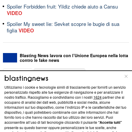
Spoiler Forbidden fruit: Yildiz chiede aiuto a Cansu
VIDEO
Spoiler My sweet lie: Sevket scopre le bugie di sua
figlia
VIDEO
Blasting News lavora con l’Unione Europea nella lotta
contro le fake news
ABOUT
LINEA EDITORIALE
Utilizziamo i cookie e tecnologie simili di tracciamento per fornirti un servizio
Questa sezione offre informazioni trasparenti su Blasting
personalizzato rispetto alle tue esigenze di navigazione e per analizzare il
nostro traffico. Raccogliamo e condividiamo con i nostri
1624
partner che si
News, sui nostri processi editoriali e su come ci impegniamo a
occupano di analisi dei dati web, pubblicità e social media, alcune
creare news di qualità. Inoltre, afferma la nostra aderenza a
informazioni sul tuo dispositivo, come l’indirizzo IP e le caratteristiche del tuo
‘Trust Project - News with Integrity’
Blasting News non è
dispositivo, i quali potrebbero combinarle con altre informazioni che hai
ancora membro del programma, ma ha richiesto di farne
fornito loro o che hanno raccolto dal tuo utilizzo dei loro servizi. Puoi
parte; Trust Project non ha ancora effettuato una verifica di
acconsentire all’uso di tali tecnologie cliccando il pulsante
“Accetta tutti”
conformità agli standard.
presente su questo banner oppure personalizzare le tue scelte, anche