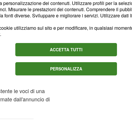
 tutti i modi, ma che
la personalizzazione dei contenuti. Utilizzare profili per la selez
ci. Misurare le prestazioni dei contenuti. Comprendere il pubblic
to modo. "Ognuno va per
fonti diverse. Sviluppare e migliorare i servizi. Utilizzare dati l
unto l'ex gieffino,
no sostenuti sempre in
ookie utilizziamo sul sito e per modificare, in qualsiasi momento,
.
re ha aggiunto che quella
,
a parentesi bellissima
ACCETTA TUTTI
ro nella vita quotidiana.
famiglia di
PERSONALIZZA
stente le voci di una
ermate dall'annuncio di