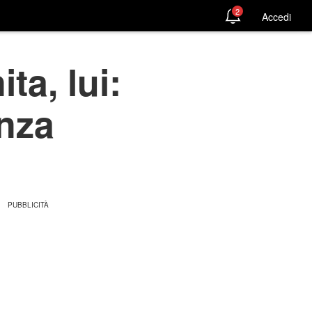
2
Accedi
ta, lui:
enza