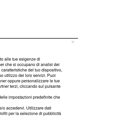
tto alle tue esigenze di
er che si occupano di analisi dei
caratteristiche del tuo dispositivo,
 utilizzo dei loro servizi. Puoi
ner oppure personalizzare le tue
tner terzi, cliccando sul pulsante
delle impostazioni predefinite che
e/o accedervi. Utilizzare dati
rofili per la selezione di pubblicità