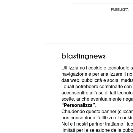
Utilizziamo i cookie e tecnologie s
navigazione e per analizzare il no
dati web, pubblicità e social media,
i quali potrebbero combinarle con a
acconsentire all’uso di tali tecnol
scelte, anche eventualmente negand
“Personalizza”
.
Manuel ha annunciato che lui e Lulù 
Chiudendo questo banner (clicca
non consentono l’utilizzo di cookie 
aggiornando tutti i loro fan. "Notevo
Noi e i nostri partner trattiamo i t
tra noi non possono essere superat
limitati per la selezione della pubb