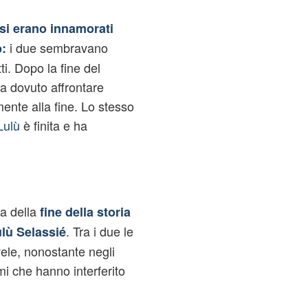
si erano innamorati
i due sembravano
p:
ti. Dopo la fine del
 ha dovuto affrontare
mente alla fine. Lo stesso
Lulù
è finita e ha
a della
fine della storia
. Tra i due le
lù Selassié
le, nonostante negli
emi che hanno interferito