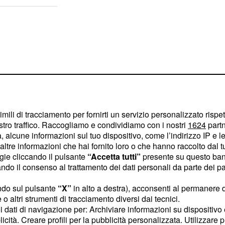
imili di tracciamento per fornirti un servizio personalizzato rispe
stro traffico. Raccogliamo e condividiamo con i nostri
1624
partn
 alcune informazioni sul tuo dispositivo, come l’indirizzo IP e le 
ltre informazioni che hai fornito loro o che hanno raccolto dal tuo
ogie cliccando il pulsante
“Accetta tutti”
presente su questo ban
o il consenso al trattamento dei dati personali da parte dei par
si sono lasciati
,
ndo sul pulsante
“X”
in alto a destra), acconsenti al permanere 
o altri strumenti di tracciamento diversi dai tecnici.
li divergenze di vedute
uoi dati di navigazione per: Archiviare informazioni su dispositivo 
e" ha spiegato Bortuzzo,
licità. Creare profili per la pubblicità personalizzata. Utilizzare p