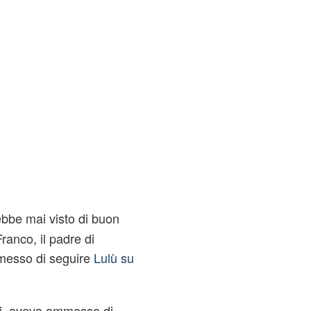
bbe mai visto di buon
ranco, il padre di
smesso di seguire
Lulù su
Chi, aveva ammesso di