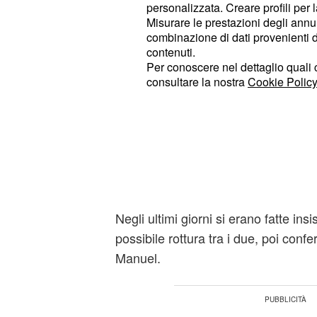
aggiungendo che ci hanno provato in
personalizzata. Creare profili per 
Misurare le prestazioni degli annun
non possono andare avanti in ques
combinazione di dati provenienti da 
la sua strada, senza rancori" ha aggi
contenuti.
ringraziando tutti coloro che li han
Per conoscere nel dettaglio quali c
consultare la nostra
Cookie Policy
questi mesi di relazione. Il nuotato
del
Grande Fratello
Vip è stata un
ma che non ha potuto trovare riscont
Le interferenze della 
Manuel
Negli ultimi giorni si erano fatte insi
possibile rottura tra i due, poi conf
Manuel.