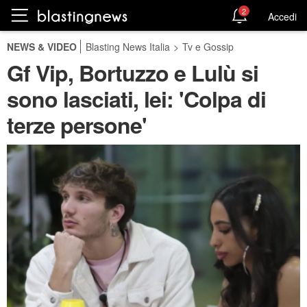
2
Accedi
NEWS & VIDEO
Blasting News Italia
>
Tv e Gossip
Gf Vip, Bortuzzo e Lulù si
sono lasciati, lei: 'Colpa di
terze persone'