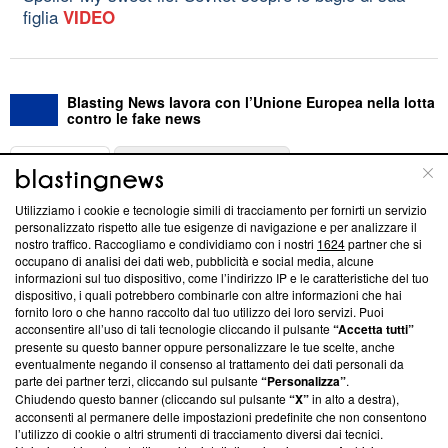
figlia
VIDEO
Blasting News lavora con l’Unione Europea nella lotta
contro le fake news
ABOUT
LINEA EDITORIALE
Utilizziamo i cookie e tecnologie simili di tracciamento per fornirti un servizio
Questa sezione offre informazioni trasparenti su Blasting
personalizzato rispetto alle tue esigenze di navigazione e per analizzare il
nostro traffico. Raccogliamo e condividiamo con i nostri
1624
partner che si
News, sui nostri processi editoriali e su come ci impegniamo a
occupano di analisi dei dati web, pubblicità e social media, alcune
creare news di qualità. Inoltre, afferma la nostra aderenza a
informazioni sul tuo dispositivo, come l’indirizzo IP e le caratteristiche del tuo
‘Trust Project - News with Integrity’
Blasting News non è
dispositivo, i quali potrebbero combinarle con altre informazioni che hai
ancora membro del programma, ma ha richiesto di farne
fornito loro o che hanno raccolto dal tuo utilizzo dei loro servizi. Puoi
parte; Trust Project non ha ancora effettuato una verifica di
acconsentire all’uso di tali tecnologie cliccando il pulsante
“Accetta tutti”
conformità agli standard.
presente su questo banner oppure personalizzare le tue scelte, anche
eventualmente negando il consenso al trattamento dei dati personali da
parte dei partner terzi, cliccando sul pulsante
“Personalizza”
.
Su di noi
Chiudendo questo banner (cliccando sul pulsante
“X”
in alto a destra),
acconsenti al permanere delle impostazioni predefinite che non consentono
Team editoriale
l’utilizzo di cookie o altri strumenti di tracciamento diversi dai tecnici.