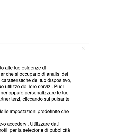
tto alle tue esigenze di
er che si occupano di analisi dei
caratteristiche del tuo dispositivo,
 utilizzo dei loro servizi. Puoi
ner oppure personalizzare le tue
tner terzi, cliccando sul pulsante
delle impostazioni predefinite che
e/o accedervi. Utilizzare dati
rofili per la selezione di pubblicità