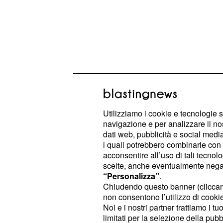
Utilizziamo i cookie e tecnologie s
Si parla già di crisi t
navigazione e per analizzare il no
dati web, pubblicità e social media,
dopo Uomini e donne
i quali potrebbero combinarle con a
acconsentire all’uso di tali tecnol
Nel dettaglio, dopo un percorso dec
scelte, anche eventualmente negand
Luca Salatino ha portato a termine 
“Personalizza”
.
Uomini e donne e ha deciso di coro
Chiudendo questo banner (clicca
non consentono l’utilizzo di cookie 
d'amore con Soraia.
Noi e i nostri partner trattiamo i t
limitati per la selezione della pubb