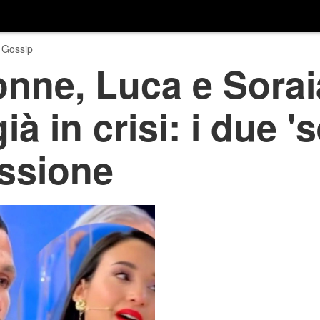
 Gossip
onne, Luca e Sorai
à in crisi: i due 's
issione