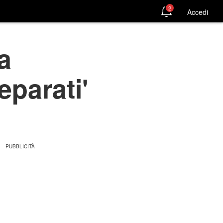
2
Accedi
a
eparati'