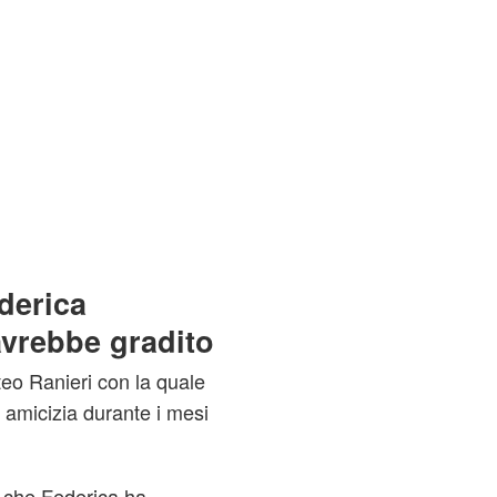
derica
vrebbe gradito
tteo Ranieri con la quale
 amicizia durante i mesi
e che Federica ha