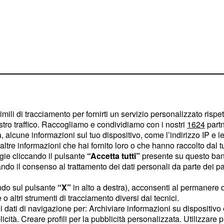
imili di tracciamento per fornirti un servizio personalizzato rispe
ra Luca e Soraia
stro traffico. Raccogliamo e condividiamo con i nostri
1624
partn
 alcune informazioni sul tuo dispositivo, come l’indirizzo IP e le 
ltre informazioni che hai fornito loro o che hanno raccolto dal tuo
ogie cliccando il pulsante
“Accetta tutti”
presente su questo ban
isamente turbolento,
o il consenso al trattamento dei dati personali da parte dei par
la sua esperienza a
nare il suo sogno
ndo sul pulsante
“X”
in alto a destra), acconsenti al permanere 
o altri strumenti di tracciamento diversi dai tecnici.
uoi dati di navigazione per: Archiviare informazioni su dispositivo 
licità. Creare profili per la pubblicità personalizzata. Utilizzare p