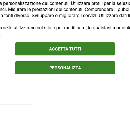
do così al rush finale
la personalizzazione dei contenuti. Utilizzare profili per la selez
to fare i conti con un
ci. Misurare le prestazioni dei contenuti. Comprendere il pubblic
fonti diverse. Sviluppare e migliorare i servizi. Utilizzare dati l
 solo da lei, ma anche da
no seguito il trono di
ookie utilizziamo sul sito e per modificare, in qualsiasi momento,
.
inale? Le indiscrezioni
ACCETTA TUTTI
nti, dato che
si
ani fidanzat
i.
PERSONALIZZA
ne della scelta finale a
ui social insieme a