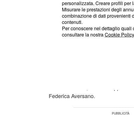
È stata lei ad avere la meglio batten
personalizzata. Creare profili per 
l'altra pretendente Lilli, che ha dovu
Misurare le prestazioni degli annun
combinazione di dati provenienti da 
rifiuto decisamente inaspettato non
contenuti.
parte degli spettatori stessi che han
Per conoscere nel dettaglio quali c
Luca.
consultare la nostra
Cookie Policy
Ma cosa è successo dopo la scelta f
non sono particolarmente rassicura
parlerebbe già di crisi tra i due giov
Nei giorni successivi alla registrazio
Uomini e donne, Soraia è apparsa s
Federica Aversano.