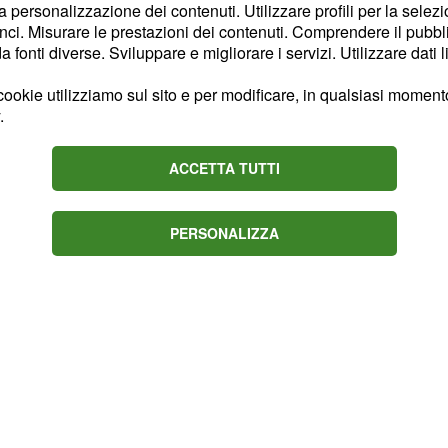
ì indisturbato a Villa
la personalizzazione dei contenuti. Utilizzare profili per la selez
ci. Misurare le prestazioni dei contenuti. Comprendere il pubblic
via Enrico, facendogli
fonti diverse. Sviluppare e migliorare i servizi. Utilizzare dati l
sso come testimone, ma
edirgli di arrivare a
ookie utilizziamo sul sito e per modificare, in qualsiasi momento,
.
colo,
ha tentato la
Enrico
tivo di
, che ha
Mimmo
ACCETTA TUTTI
PERSONALIZZA