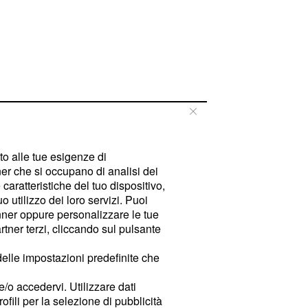
tto alle tue esigenze di
er che si occupano di analisi dei
caratteristiche del tuo dispositivo,
 utilizzo dei loro servizi. Puoi
ner oppure personalizzare le tue
tner terzi, cliccando sul pulsante
delle impostazioni predefinite che
e/o accedervi. Utilizzare dati
rofili per la selezione di pubblicità