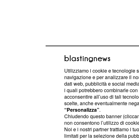
Utilizziamo i cookie e tecnologie s
Enrico è stato salva
navigazione e per analizzare il no
dati web, pubblicità e social media,
è stato ferito
i quali potrebbero combinarle con a
acconsentire all’uso di tali tecnol
L'episodio conclusivo della nona s
scelte, anche eventualmente negand
carichi di tensione. Il carabiniere
Va
“Personalizza”
.
Armando e incaricato di scortare En
Chiudendo questo banner (clicca
non consentono l’utilizzo di cookie 
Roma, è stato sequestrato dai crimin
Noi e i nostri partner trattiamo i t
. Proprio quest'ult
Nicola Di Giorgi
limitati per la selezione della pubb