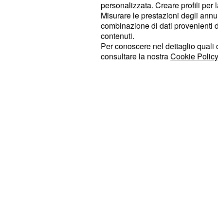
e si è finto carabiniere, entrando cos
personalizzata. Creare profili per 
Misurare le prestazioni degli annun
Guarnieri.
ha poi portato 
Di Giorgi
combinazione di dati provenienti da 
credere di accompagnarlo al proce
contenuti.
in realtà voleva sequestrarlo per imp
Per conoscere nel dettaglio quali c
consultare la nostra
Cookie Policy
destinazione. Resosi conto del peri
fuga, seguita dall'intervento tempes
ferito i criminali.