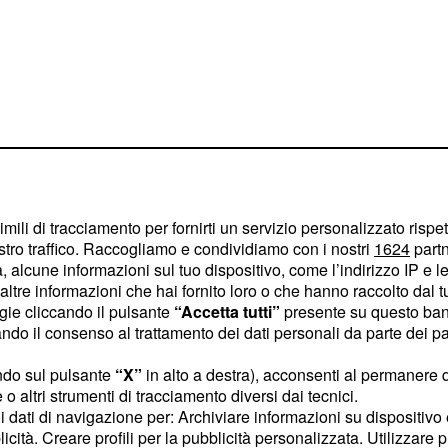
imili di tracciamento per fornirti un servizio personalizzato rispe
to da Mimmo, ma
stro traffico. Raccogliamo e condividiamo con i nostri
1624
partn
 alcune informazioni sul tuo dispositivo, come l’indirizzo IP e le 
ltre informazioni che hai fornito loro o che hanno raccolto dal tuo
ogie cliccando il pulsante
“Accetta tutti”
presente su questo ban
tagione ha avuto momenti
o il consenso al trattamento dei dati personali da parte dei par
, amico di
lentino
rico in partenza per
ndo sul pulsante
“X”
in alto a destra), acconsenti al permanere 
o altri strumenti di tracciamento diversi dai tecnici.
ali, tra cui anche
uoi dati di navigazione per: Archiviare informazioni su dispositivo 
imo ha indossato la divisa
licità. Creare profili per la pubblicità personalizzata. Utilizzare p