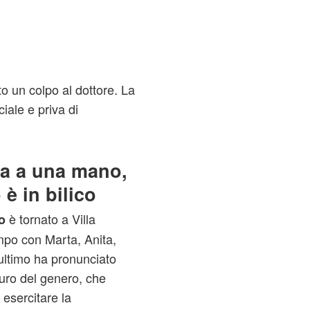
to un colpo al dottore. La
iale e priva di
a a una mano,
è in bilico
è tornato a Villa
o
mpo con Marta, Anita,
ultimo ha pronunciato
turo del genero, che
esercitare la