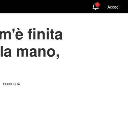
2
Accedi
m'è finita
lla mano,