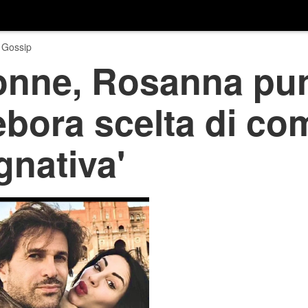
 Gossip
onne, Rosanna pu
ebora scelta di co
nativa'