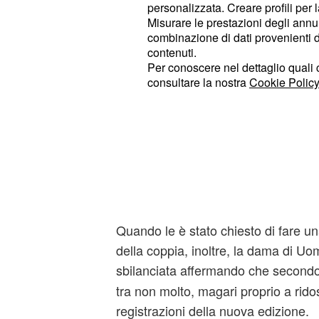
personalizzata. Creare profili per 
Misurare le prestazioni degli annun
"Secondo me la sua è stata una
sce
combinazione di dati provenienti da 
fatto per convenienza perché
lei è
contenuti.
", ha detto la protagonista del tr
me
Per conoscere nel dettaglio quali c
consultare la nostra
Cookie Policy
Instagram.
La previsione sul fut
Rosanna, dunque, è convinta che Al
fidanzato con Debora solo perché 
costruire qualcosa di importante.
Quando le è stato chiesto di fare un
della coppia, inoltre, la dama di Uo
sbilanciata affermando che secondo
tra non molto, magari proprio a ridos
registrazioni della nuova edizione.