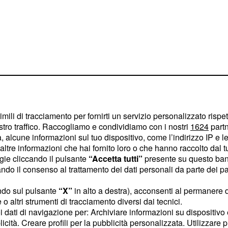
imili di tracciamento per fornirti un servizio personalizzato rispe
stro traffico. Raccogliamo e condividiamo con i nostri
1624
partn
 alcune informazioni sul tuo dispositivo, come l’indirizzo IP e le 
ltre informazioni che hai fornito loro o che hanno raccolto dal tuo
ogie cliccando il pulsante
“Accetta tutti”
presente su questo ban
o il consenso al trattamento dei dati personali da parte dei par
lle registrazioni del
 d'anni,
ha
ndo sul pulsante
“X”
in alto a destra), acconsenti al permanere 
Rosanna
o altri strumenti di tracciamento diversi dai tecnici.
cisione di
di
Alessio
uoi dati di navigazione per: Archiviare informazioni su dispositivo 
equentazione.
licità. Creare profili per la pubblicità personalizzata. Utilizzare p