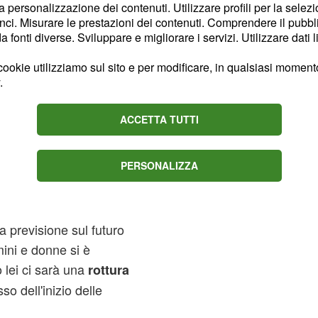
la personalizzazione dei contenuti. Utilizzare profili per la selez
ci. Misurare le prestazioni dei contenuti. Comprendere il pubblic
, l'ha
lta di comodo
fonti diverse. Sviluppare e migliorare i servizi. Utilizzare dati l
 meno impegnativa di
ono Over in live su
ookie utilizziamo sul sito e per modificare, in qualsiasi momento,
.
ACCETTA TUTTI
uro
essio si sarebbe
PERSONALIZZA
non ambirebbe a
a previsione sul futuro
mini e donne si è
 lei ci sarà una
rottura
so dell'inizio delle