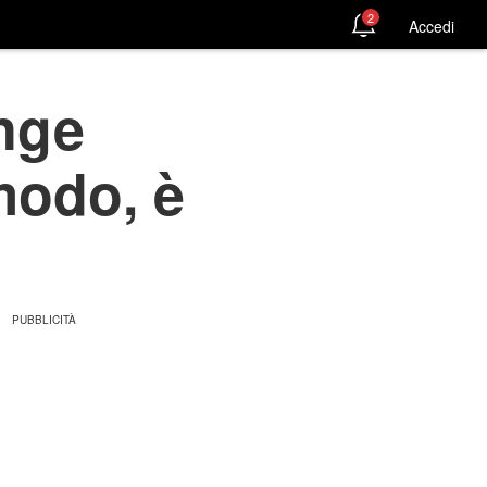
2
Accedi
nge
modo, è