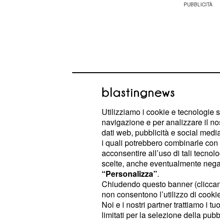
Utilizziamo i cookie e tecnologie s
navigazione e per analizzare il no
dati web, pubblicità e social media,
i quali potrebbero combinarle con a
acconsentire all’uso di tali tecnol
scelte, anche eventualmente negand
Intervistata ad un mese dalla fine de
“Personalizza”
.
quale al quale partecipa da un paio
Chiudendo questo banner (clicca
non consentono l’utilizzo di cookie 
commentato in modo pungente la de
Noi e i nostri partner trattiamo i t
preferirle
dopo una lunga fr
Debora
limitati per la selezione della pubb