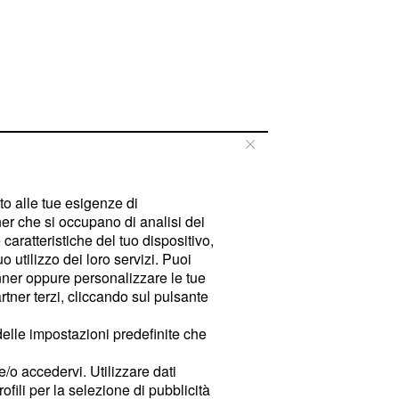
tto alle tue esigenze di
er che si occupano di analisi dei
caratteristiche del tuo dispositivo,
 utilizzo dei loro servizi. Puoi
ner oppure personalizzare le tue
tner terzi, cliccando sul pulsante
delle impostazioni predefinite che
e/o accedervi. Utilizzare dati
rofili per la selezione di pubblicità