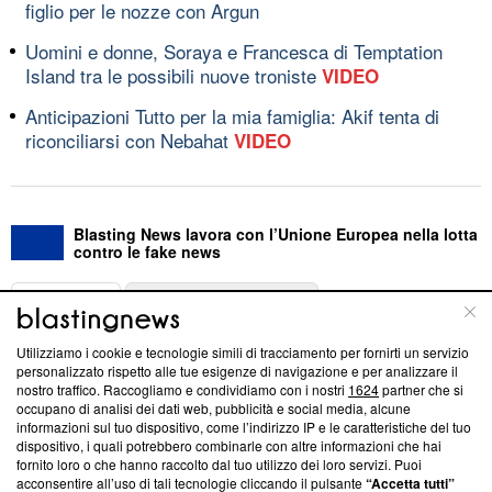
figlio per le nozze con Argun
Uomini e donne, Soraya e Francesca di Temptation
Island tra le possibili nuove troniste
VIDEO
Anticipazioni Tutto per la mia famiglia: Akif tenta di
riconciliarsi con Nebahat
VIDEO
Blasting News lavora con l’Unione Europea nella lotta
contro le fake news
ABOUT
LINEA EDITORIALE
Utilizziamo i cookie e tecnologie simili di tracciamento per fornirti un servizio
Questa sezione offre informazioni trasparenti su Blasting
personalizzato rispetto alle tue esigenze di navigazione e per analizzare il
nostro traffico. Raccogliamo e condividiamo con i nostri
1624
partner che si
News, sui nostri processi editoriali e su come ci impegniamo a
occupano di analisi dei dati web, pubblicità e social media, alcune
creare news di qualità. Inoltre, afferma la nostra aderenza a
informazioni sul tuo dispositivo, come l’indirizzo IP e le caratteristiche del tuo
‘Trust Project - News with Integrity’
Blasting News non è
dispositivo, i quali potrebbero combinarle con altre informazioni che hai
ancora membro del programma, ma ha richiesto di farne
fornito loro o che hanno raccolto dal tuo utilizzo dei loro servizi. Puoi
parte; Trust Project non ha ancora effettuato una verifica di
acconsentire all’uso di tali tecnologie cliccando il pulsante
“Accetta tutti”