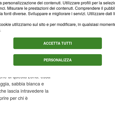
e e vivere.
la personalizzazione dei contenuti. Utilizzare profili per la selez
ci. Misurare le prestazioni dei contenuti. Comprendere il pubblic
fonti diverse. Sviluppare e migliorare i servizi. Utilizzare dati l
orsa turistica, anche se
chilometri dalla costa
ookie utilizziamo sul sito e per modificare, in qualsiasi momento,
mo versatile e
.
ACCETTA TUTTI
PERSONALIZZA
inta da colori che ad
ettacolo naturale fatto
ipiche di questa zona: essa
aggia, sabbia bianca e
che lascia intravedere la
prire per chi è