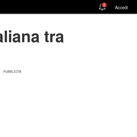
2
Accedi
liana tra