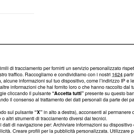
imili di tracciamento per fornirti un servizio personalizzato rispe
stro traffico. Raccogliamo e condividiamo con i nostri
1624
partn
 alcune informazioni sul tuo dispositivo, come l’indirizzo IP e le 
ltre informazioni che hai fornito loro o che hanno raccolto dal tuo
ogie cliccando il pulsante
“Accetta tutti”
presente su questo ban
o il consenso al trattamento dei dati personali da parte dei par
ndo sul pulsante
“X”
in alto a destra), acconsenti al permanere 
o altri strumenti di tracciamento diversi dai tecnici.
abbiose e con panorami
uoi dati di navigazione per: Archiviare informazioni su dispositivo 
a full immersion in
licità. Creare profili per la pubblicità personalizzata. Utilizzare p