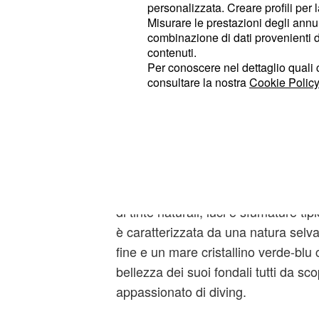
panorami inesplorati, tutti da scoprir
personalizzata. Creare profili per 
Misurare le prestazioni degli annun
combinazione di dati provenienti da 
Il mare rappresenta la principale ris
contenuti.
la presenza della montagna a pochi 
Per conoscere nel dettaglio quali c
rende la Calabria adatta ad un turis
consultare la nostra
Cookie Policy
accessibile per tutti.
Costa Tirrenica
La costa tirrenica sembra essere dip
ogni ora del giorno celebrano uno sp
di tinte naturali, luci e sfumature t
è caratterizzata da una natura selv
fine e un mare cristallino verde-blu 
bellezza dei suoi fondali tutti da sco
appassionato di diving.