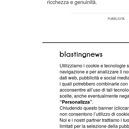
ricchezza e genuinità.
Utilizziamo i cookie e tecnologie s
navigazione e per analizzare il no
dati web, pubblicità e social media,
i quali potrebbero combinarle con a
acconsentire all’uso di tali tecnol
scelte, anche eventualmente negand
“Personalizza”
.
Chiudendo questo banner (clicca
non consentono l’utilizzo di cookie 
Con 800 km tra coste rocciose e s
Noi e i nostri partner trattiamo i t
mozzafiato, la Calabria permette un
limitati per la selezione della pubb