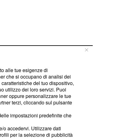
tto alle tue esigenze di
er che si occupano di analisi dei
caratteristiche del tuo dispositivo,
 utilizzo dei loro servizi. Puoi
ner oppure personalizzare le tue
tner terzi, cliccando sul pulsante
delle impostazioni predefinite che
e/o accedervi. Utilizzare dati
rofili per la selezione di pubblicità