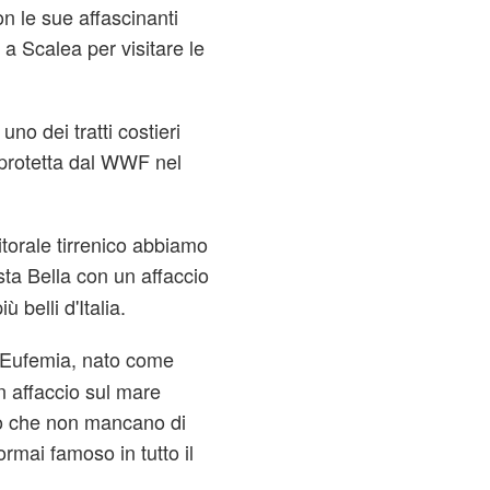
on le sue affascinanti
 a Scalea per visitare le
no dei tratti costieri
 protetta dal WWF nel
litorale tirrenico abbiamo
ta Bella con un affaccio
ù belli d'Italia.
t'Eufemia, nato come
n affaccio sul mare
nno che non mancano di
ormai famoso in tutto il